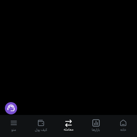
معامله
خانه
بازار‌ها
کیف پول
منو