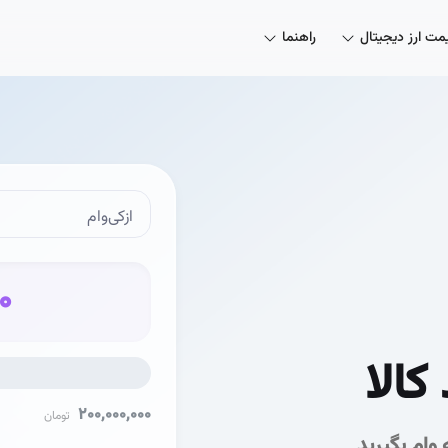
مت ارز دیجیتال
راهنما
ازکی‌وام
0
الا
200,000,000
تومان
 وام بگیرید