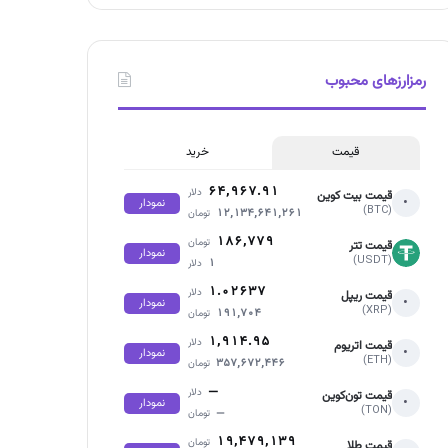
رمزارزهای محبوب
قیمت
خرید
۶۴,۹۶۷.۹۱
دلار
قیمت بیت کوین
•
نمودار
(BTC)
۱۲,۱۳۴,۶۴۱,۲۶۱
تومان
۱۸۶,۷۷۹
تومان
قیمت تتر
نمودار
(USDT)
۱
دلار
۱.۰۲۶۳۷
دلار
قیمت ریپل
•
نمودار
(XRP)
۱۹۱,۷۰۴
تومان
۱,۹۱۴.۹۵
دلار
قیمت اتریوم
•
نمودار
(ETH)
۳۵۷,۶۷۲,۴۴۶
تومان
—
دلار
قیمت تون‌کوین
•
نمودار
(TON)
—
تومان
۱۹,۴۷۹,۱۳۹
تومان
قیمت طلا