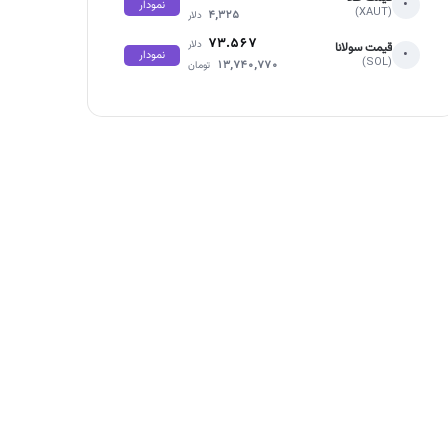
•
نمودار
(XAUT)
۴,۳۲۵
دلار
۷۳.۵۶۷
دلار
قیمت سولانا
•
نمودار
(SOL)
۱۳,۷۴۰,۷۷۰
تومان