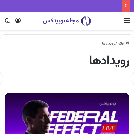
منو
ورود
تغی
خانه
/
رویدادها
رویدادها