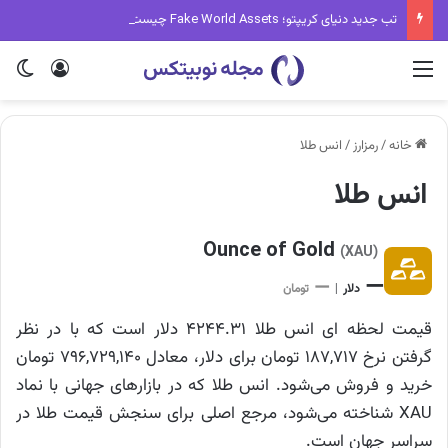
تب جدید دنیای کریپتو؛ Fake World Assets چیست و چرا همه درباره آن حرف می‌زنند؟
منو
ورود
تغی
خانه
/
رمزارز
/
انس طلا
انس طلا
Ounce of Gold
(XAU)
—
—
دلار
|
تومان
قیمت لحظه ای انس طلا 4244.31 دلار است که با در نظر
گرفتن نرخ ۱۸۷,۷۱۷ تومان برای دلار، معادل ۷۹۶,۷۲۹,۱۴۰ تومان
خرید و فروش می‌شود. انس طلا که در بازارهای جهانی با نماد
XAU شناخته می‌شود، مرجع اصلی برای سنجش قیمت طلا در
سراسر جهان است.