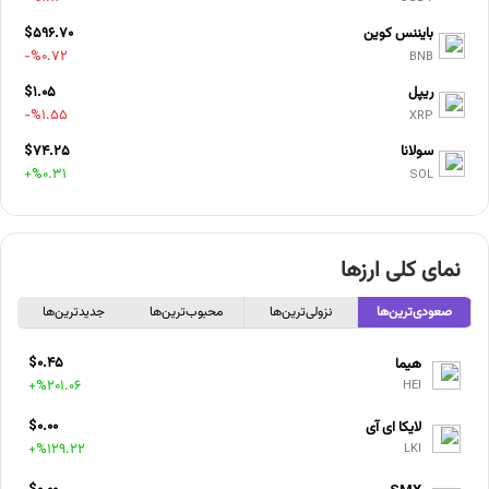
بایننس کوین
$596.70
-%0.72
BNB
ریپل
$1.05
-%1.55
XRP
سولانا
$74.25
+%0.31
SOL
نمای کلی ارزها
صعودی‌ترین‌ها
نزولی‌ترین‌ها
محبوب‌ترین‌ها
جدیدترین‌ها
$0.45
هیما
+%201.06
HEI
$0.00
لایکا ای آی
+%129.22
LKI