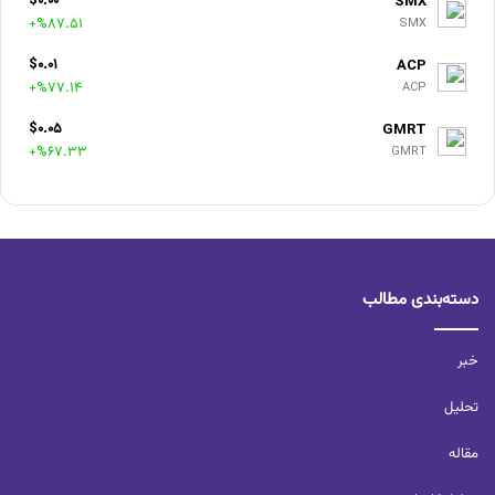
$0.00
SMX
+%87.51
SMX
$0.01
ACP
+%77.14
ACP
$0.05
GMRT
+%67.33
GMRT
دسته‌بندی مطالب
خبر
تحلیل‌
مقاله