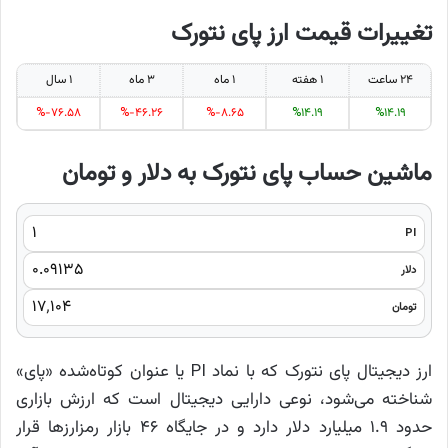
تغییرات قیمت ارز پای نتورک
۲۴ ساعت
۱ هفته
۱ ماه
۳ ماه
۱ سال
%-۷۶.۵۸
%-۴۶.۲۶
%-۸.۶۵
%۱۴.۱۹
%۱۴.۱۹
ماشین حساب پای نتورک به دلار و تومان
PI
دلار
تومان
ارز دیجیتال پای نتورک که با نماد PI یا عنوان کوتاه‌شده «پای»
شناخته می‌شود، نوعی دارایی دیجیتال است که ارزش بازاری
حدود ۱.۹ میلیارد دلار دارد و در جایگاه ۴۶ بازار رمزارزها قرار