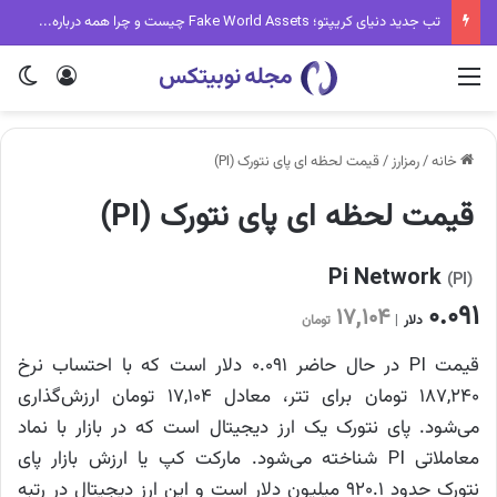
تب جدید دنیای کریپتو؛ Fake World Assets چیست و چرا همه درباره آن حرف می‌زنند؟
منو
ورود
تغی
خانه
/
رمزارز
/
قیمت لحظه ای پای نتورک (PI)
قیمت لحظه ای پای نتورک (PI)
Pi Network
(PI)
۰.۰۹۱
۱۷,۱۰۴
دلار
|
تومان
قیمت PI در حال حاضر ۰.۰۹۱ دلار است که با احتساب نرخ
۱۸۷,۲۴۰ تومان برای تتر، معادل ۱۷,۱۰۴ تومان ارزش‌گذاری
می‌شود. پای نتورک یک ارز دیجیتال است که در بازار با نماد
معاملاتی PI شناخته می‌شود. مارکت کپ یا ارزش بازار پای
نتورک حدود ۹۲۰.۱ میلیون دلار است و این ارز دیجیتال در رتبه