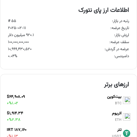
اطلاعات ارز پای نتورک
رتبه در بازار:
۵۵ #
تاریخ عرضه:
۲۰۲۵-۰۲-۱۱
ارزش بازار:
۹۲۰.۱ میلیون دلار
سقف عرضه:
۱۰۰,۰۰۰,۰۰۰,۰۰۰
عرضه در گردش:
۱۰,۹۹۹,۴۳۰,۵۲۰
دامیننس:
۰.۰۴%
ارزهای برتر
بیت‌کوین
$64,908.09
+%1.02
BTC
اتریوم
$1,914.34
+%2.38
ETH
تتر
IRT 187,160
-%1.13
USDT