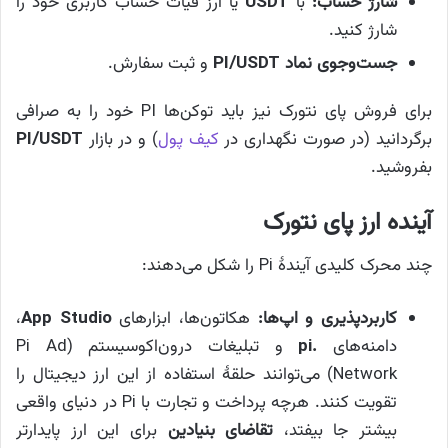
شارژ حساب:
با
USDT
یا ارز فیات حساب کاربری خود را
شارژ کنید.
جست‌وجوی نماد PI/USDT
و ثبت سفارش.
برای فروش پای نتورک نیز باید توکن‌ها PI خود را به صرافی
برگردانید (در صورت نگهداری در
کیف پول
) و در بازار
PI/USDT
بفروشید.
آینده ارز پای نتورک
چند محرک کلیدی آیندهٔ Pi را شکل می‌دهند:
کاربردپذیری و اپ‌ها:
هکاتون‌ها، ابزارهای
App Studio
،
دامنه‌های
.pi
و تبلیغات درون‌اکوسیستم (Pi Ad
Network) می‌توانند حلقهٔ استفاده از این ارز دیجیتال را
تقویت کنند. هرچه پرداخت و تجارت با Pi در دنیای واقعی
بیشتر جا بیفتد،
تقاضای بنیادین
برای این ارز پایدارتر