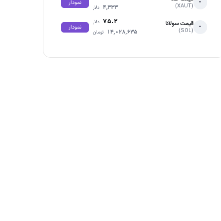
•
نمودار
(XAUT)
۴,۳۳۳
دلار
۷۵.۲
دلار
قیمت سولانا
•
نمودار
(SOL)
۱۴,۰۲۸,۶۳۵
تومان