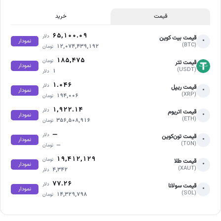
قیمت
خرید
۶۵,۱۰۰.۰۹
دلار
قیمت بیت کوین
•
نمودار
(BTC)
۱۲,۰۷۴,۴۳۹,۱۹۲
تومان
۱۸۵,۴۷۵
تومان
قیمت تتر
نمودار
(USDT)
۱
دلار
۱.۰۴۶
دلار
قیمت ریپل
•
نمودار
(XRP)
۱۹۴,۰۰۶
تومان
۱,۹۲۲.۱۴
دلار
قیمت اتریوم
•
نمودار
(ETH)
۳۵۶,۵۰۸,۹۱۶
تومان
—
دلار
قیمت تون‌کوین
•
نمودار
(TON)
—
تومان
۱۹,۴۱۲,۱۲۹
تومان
قیمت طلا
•
نمودار
(XAUT)
۴,۳۴۲
دلار
۷۷.۲۶
دلار
قیمت سولانا
•
نمودار
(SOL)
۱۴,۳۲۹,۷۹۸
تومان