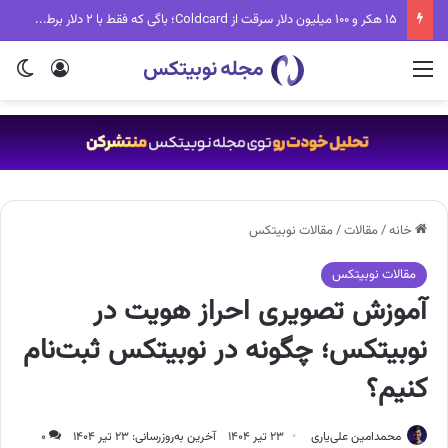
۱۵ هکر و ۱۰۰ میلیون دلار سرقت از Coldcard؛ باگی که فقط با ۲ دلار برطرف می‌شد
منو
ورود
تغی
خانه
/
مقالات
/
مقالات نوبیتکس
مقالات نوبیتکس
آموزش تصویری احراز هویت در
نوبیتکس؛ چگونه در نوبیتکس ثبت‌نام
کنیم؟
محمدامین علی‌یاری
۲۳ تیر ۱۴۰۴
آخرین به‌روزرسانی: ۲۳ تیر ۱۴۰۴
۰