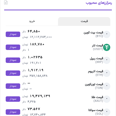
رمزارزهای محبوب
قیمت
خرید
۶۴,۸۵۰
دلار
قیمت بیت کوین
•
نمودار
(BTC)
۱۲,۱۱۲,۶۸۳,۰۰۰
تومان
۱۸۶,۷۸۰
تومان
قیمت تتر
نمودار
(USDT)
۱
دلار
۱.۰۲۶۳۵
دلار
قیمت ریپل
•
نمودار
(XRP)
۱۹۱,۷۰۱
تومان
۱,۹۱۲.۱۹
دلار
قیمت اتریوم
•
نمودار
(ETH)
۳۵۷,۱۵۸,۸۴۸
تومان
—
دلار
قیمت تون‌کوین
•
نمودار
(TON)
—
تومان
۱۹,۴۷۹,۱۳۹
تومان
قیمت طلا
•
نمودار
(XAUT)
۴,۳۲۵
دلار
۷۳.۵۶۷
دلار
قیمت سولانا
•
نمودار
(SOL)
۱۳,۷۴۰,۸۴۴
تومان