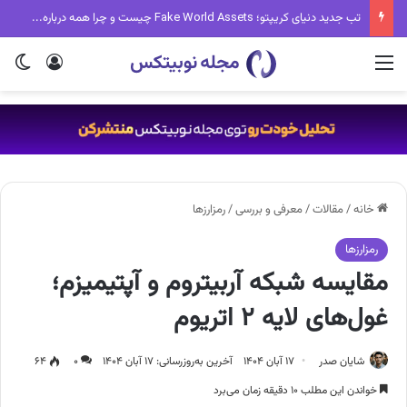
تب جدید دنیای کریپتو؛ Fake World Assets چیست و چرا همه درباره آن حرف می‌زنند؟
منو
ورود
تغی
خانه
/
مقالات
/
معرفی و بررسی
/
رمزارزها
رمزارزها
مقایسه شبکه آربیتروم و آپتیمیزم؛
غول‌های لایه ۲ اتریوم
شایان صدر
۱۷ آبان ۱۴۰۴
آخرین به‌روزرسانی: ۱۷ آبان ۱۴۰۴
۰
۶۴
خواندن این مطلب ۱۰ دقیقه زمان می‌برد