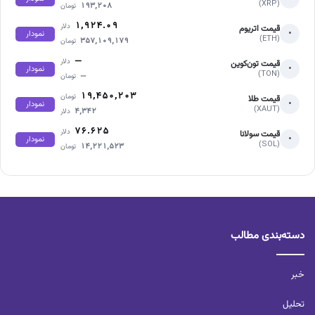
(XRP)
۱۹۳,۲۰۸
تومان
۱,۹۲۴.۰۹
دلار
قیمت اتریوم
•
نمودار
(ETH)
۳۵۷,۱۰۹,۱۷۹
تومان
—
دلار
قیمت تون‌کوین
•
نمودار
(TON)
—
تومان
۱۹,۴۵۰,۲۰۳
تومان
قیمت طلا
•
نمودار
(XAUT)
۴,۳۴۲
دلار
۷۶.۶۲۵
دلار
قیمت سولانا
•
نمودار
(SOL)
۱۴,۲۲۱,۵۲۳
تومان
دسته‌بندی مطالب
خبر
تحلیل‌