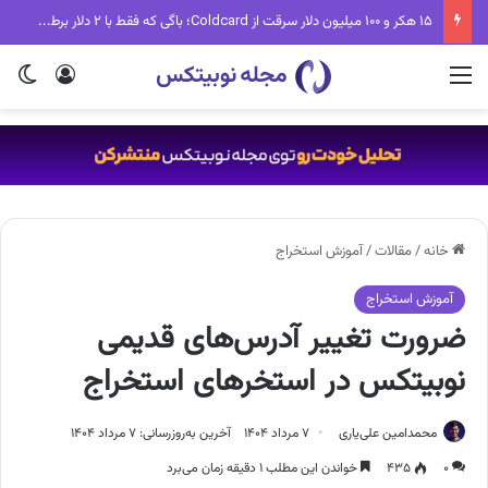
۱۵ هکر و ۱۰۰ میلیون دلار سرقت از Coldcard؛ باگی که فقط با ۲ دلار برطرف می‌شد
منو
ورود
تغی
خانه
/
مقالات
/
آموزش استخراج
آموزش استخراج
ضرورت تغییر آدرس‌های قدیمی
نوبیتکس در استخر‌های استخراج
محمدامین علی‌یاری
۷ مرداد ۱۴۰۴
آخرین به‌روزرسانی: ۷ مرداد ۱۴۰۴
۰
۴۳۵
خواندن این مطلب ۱ دقیقه زمان می‌برد