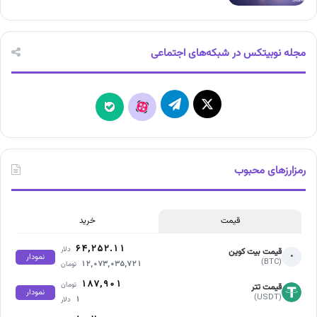
مجله نوبیتکس در شبکه‌های اجتماعی
X
تلگرام
آپارات
بله
رمزارزهای محبوب
قیمت
خرید
۶۴,۲۵۲.۱۱
دلار
قیمت بیت کوین
•
نمودار
(BTC)
۱۲,۰۷۳,۰۳۵,۷۲۱
تومان
۱۸۷,۹۰۱
تومان
قیمت تتر
نمودار
(USDT)
۱
دلار