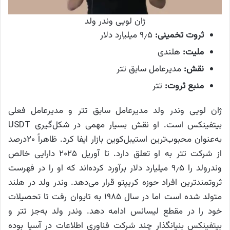
ژان لویی وندر ولد
ثروت تخمینی:
۹٫۵ میلیارد دلار
ملیت:
هلندی
نقش:
مدیرعامل سابق تتر
منبع ثروت:
تتر
ژان لویی وندر ولد مدیرعامل سابق تتر و مدیرعامل فعلی
بیتفینکس است. او نقش بسیار مهمی در شکل‌گیری USDT
به‌عنوان محبوب‌ترین استیبل‌کوین بازار ایفا کرد. ظاهراً ۲۰درصد
از شرکت تتر به او تعلق دارد. تا آوریل ۲۰۲۵ دارایی خالص
وندرولد را ۹٫۵ میلیارد دلار برآورد کرده‌اند که او را در فهرست
ثروتمندترین افراد حوزه کریپتو قرار می‌دهد. وندر ولد در هلند
متولد شده است اما در سال ۱۹۸۵ به تایوان رفت تا تحصیلات
خود را در مقطع لیسانس ادامه دهد. وندر ولد به‌جز تتر و
بیتفینکس بنیانگذار چند شرکت فناوری اطلاعات در آسیا بوده