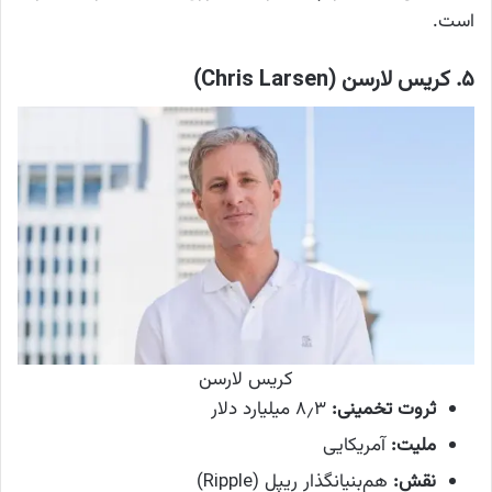
است.
۵. کریس لارسن (Chris Larsen)
کریس لارسن
ثروت تخمینی:
۸٫۳ میلیارد دلار
ملیت:
آمریکایی
نقش:
هم‌بنیانگذار ریپل (Ripple)