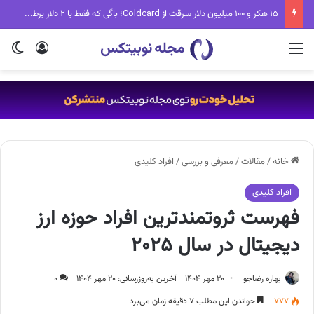
تب جدید دنیای کریپتو؛ Fake World Assets چیست و چرا همه درباره آن حرف می‌زنند؟
منو
ورود
تغی
خانه
/
مقالات
/
معرفی و بررسی
/
افراد کلیدی
افراد کلیدی
فهرست ثروتمندترین افراد حوزه ارز
دیجیتال در سال ۲۰۲۵
بهاره رضاجو
۲۰ مهر ۱۴۰۴
آخرین به‌روزرسانی: ۲۰ مهر ۱۴۰۴
۰
۷۷۷
خواندن این مطلب ۷ دقیقه زمان می‌برد