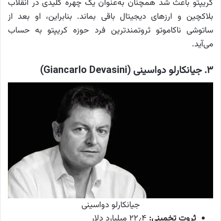
کریپتو باعث شد همچنان به‌عنوان یک چهره کلیدی در انقلاب
بلاکچین و ارزهای دیجیتال باقی بماند. بنابراین، او بعد از
ساتوشی ناکاموتو ثروتمندترین فرد حوزه کریپتو به حساب
می‌آید.
۳. جیانکارلو دواسینی (Giancarlo Devasini)
جیانکارلو دواسینی
ثروت تخمینی:
۲۲٫۴ میلیارد دلار