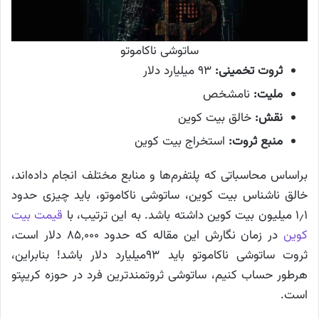
ساتوشی ناکاموتو
ثروت تخمینی:
۹۳ میلیارد دلار
ملیت:
نامشخص
نقش:
خالق بیت کوین
منبع ثروت:
استخراج بیت کوین
براساس محاسباتی که پلتفرم‌ها و منابع مختلف انجام داده‌اند،
خالق ناشناس بیت کوین، ساتوشی ناکاموتو، باید چیزی حدود
۱٫۱ میلیون بیت کوین داشته باشد. به این ترتیب، با
قیمت بیت
کوین
در زمان نگارش این مقاله که حدود ۸۵٬۰۰۰ دلار است،
ثروت ساتوشی ناکاموتو باید ۹۳میلیارد دلار باشد! بنابراین،
هرطور حساب کنیم، ساتوشی ثروتمندترین فرد در حوزه کریپتو
است.