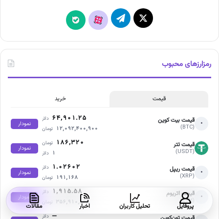
X
تلگرام
آپارات
بله
رمزارزهای محبوب
قیمت
خرید
۶۴,۹۰۱.۲۵
دلار
قیمت بیت کوین
•
نمودار
(BTC)
۱۲,۰۹۲,۴۰۰,۹۰۰
تومان
۱۸۶,۳۲۰
تومان
قیمت تتر
نمودار
(USDT)
۱
دلار
۱.۰۲۶۰۲
دلار
قیمت ریپل
•
نمودار
(XRP)
۱۹۱,۱۶۸
تومان
۱,۹۱۵.۵۸
دلار
قیمت اتریوم
•
نمودار
(ETH)
۳۵۶,۹۱۰,۸۶۵
تومان
پروفایل
تحلیل کاربران
اخبار
مقالات
—
دلار
قیمت تون‌کوین