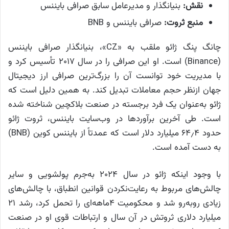
نقش:
بنیانگذار و مدیرعامل سابق صرافی بایننس
منبع ثروت:
صرافی بایننس و BNB
چانگ پنگ ژائو ملقب به «CZ»، بنیانگذار صرافی بایننس
(Binance) است. او این صرافی را در سال ۲۰۱۷ تأسیس کرد و
با مدیریت خود توانست آن را بزرگ‌ترین صرافی ارز دیجیتال
جهان ازنظر حجم معاملات تبدیل کند. به همین دلیل است که
ژائو به‌عنوان یک فرد برجسته در صنعت بلاکچین شناخته شده
است. طی آخرین برآوردها در وب‌سایت بایننس، ثروت ژائو
حدود ۶۴٫۴ میلیارد دلار است که عمدتاً از بایننس کوین (BNB)
به دست آمده است.
با وجود اینکه ژائو در سال ۲۰۲۴ به‌جرم پولشویی و سایر
چالش‌های مربوط به رعایت‌نکردن قوانین انطباق، با چالش‌های
زیادی روبه‌رو شد و محکومیت ۴ماهه‌ای را تحمل کرد، رشد ۲۱
میلیارد دلاری ثروتش در آن سال و ارتباطات قوی او در صنعت