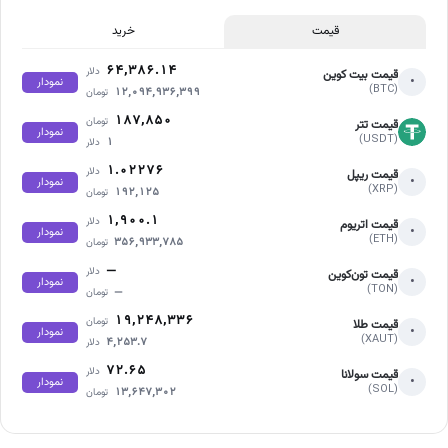
قیمت
خرید
۶۴,۳۸۶.۱۴
دلار
قیمت بیت کوین
•
نمودار
(BTC)
۱۲,۰۹۴,۹۳۶,۳۹۹
تومان
۱۸۷,۸۵۰
تومان
قیمت تتر
نمودار
(USDT)
۱
دلار
۱.۰۲۲۷۶
دلار
قیمت ریپل
•
نمودار
(XRP)
۱۹۲,۱۲۵
تومان
۱,۹۰۰.۱
دلار
قیمت اتریوم
•
نمودار
(ETH)
۳۵۶,۹۳۳,۷۸۵
تومان
—
دلار
قیمت تون‌کوین
•
نمودار
(TON)
—
تومان
۱۹,۲۴۸,۳۳۶
تومان
قیمت طلا
•
نمودار
(XAUT)
۴,۲۵۳.۷
دلار
۷۲.۶۵
دلار
قیمت سولانا
•
نمودار
(SOL)
۱۳,۶۴۷,۳۰۲
تومان