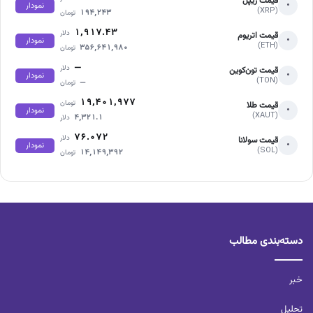
قیمت ریپل
•
نمودار
(XRP)
۱۹۴,۲۴۳
تومان
۱,۹۱۷.۴۳
دلار
قیمت اتریوم
•
نمودار
(ETH)
۳۵۶,۶۴۱,۹۸۰
تومان
—
دلار
قیمت تون‌کوین
•
نمودار
(TON)
—
تومان
۱۹,۴۰۱,۹۷۷
تومان
قیمت طلا
•
نمودار
(XAUT)
۴,۳۲۱.۱
دلار
۷۶.۰۷۲
دلار
قیمت سولانا
•
نمودار
(SOL)
۱۴,۱۴۹,۳۹۲
تومان
دسته‌بندی مطالب
خبر
تحلیل‌