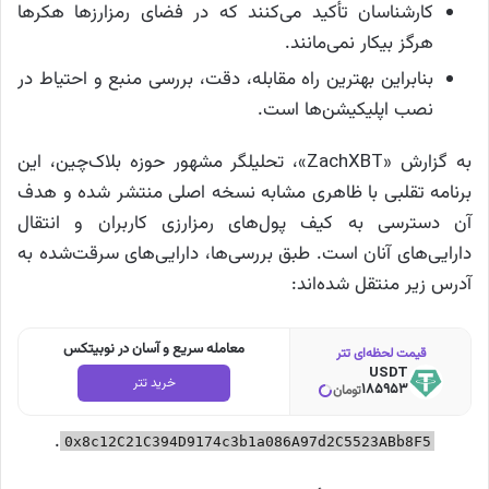
کارشناسان تأکید می‌کنند که در فضای رمزارزها هکرها
هرگز بیکار نمی‌مانند.
بنابراین بهترین راه مقابله، دقت، بررسی منبع و احتیاط در
نصب اپلیکیشن‌ها است.
به گزارش «ZachXBT»، تحلیلگر مشهور حوزه بلاک‌چین، این
برنامه تقلبی با ظاهری مشابه نسخه اصلی منتشر شده و هدف
آن دسترسی به کیف پول‌های رمزارزی کاربران و انتقال
دارایی‌های آنان است. طبق بررسی‌ها، دارایی‌های سرقت‌شده به
آدرس زیر منتقل شده‌اند:
معامله سریع و آسان در نوبیتکس
قیمت لحظه‌ای تتر
USDT
خرید تتر
185953
تومان
.
0x8c12C21C394D9174c3b1a086A97d2C5523ABb8F5