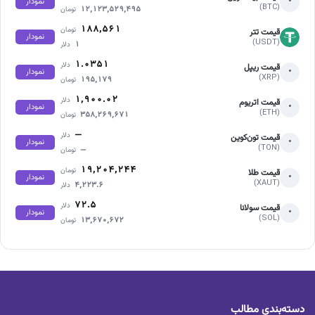
•
نمودار
(BTC)
۱۲,۱۲۳,۵۲۹,۴۹۵
تومان
۱۸۸,۵۶۱
تومان
قیمت تتر
نمودار
(USDT)
۱
دلار
۱.۰۳۵۱
دلار
قیمت ریپل
•
نمودار
(XRP)
۱۹۵,۱۷۹
تومان
۱,۹۰۰.۰۲
دلار
قیمت اتریوم
•
نمودار
(ETH)
۳۵۸,۲۶۹,۶۷۱
تومان
—
دلار
قیمت تون‌کوین
•
نمودار
(TON)
—
تومان
۱۹,۲۰۴,۲۴۴
تومان
قیمت طلا
•
نمودار
(XAUT)
۴,۲۲۳.۶
دلار
۷۲.۵
دلار
قیمت سولانا
•
نمودار
(SOL)
۱۳,۶۷۰,۶۷۲
تومان
دسته‌بندی مطالب