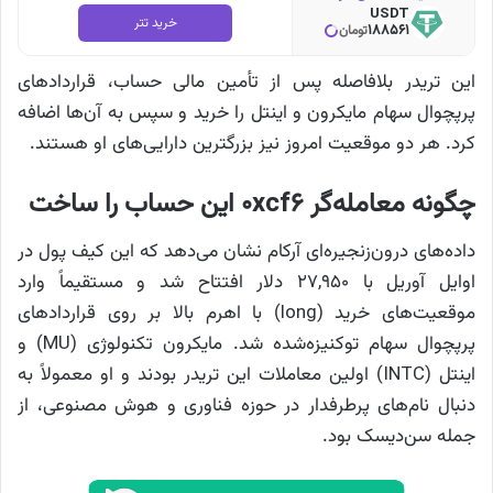
USDT
خرید تتر
188561
تومان
این تریدر بلافاصله پس از تأمین مالی حساب، قراردادهای
پرپچوال سهام مایکرون و اینتل را خرید و سپس به آن‌ها اضافه
کرد. هر دو موقعیت امروز نیز بزرگترین دارایی‌های او هستند.
چگونه معامله‌گر 0xcf6 این حساب را ساخت
داده‌های درون‌زنجیره‌ای آرکام نشان می‌دهد که این کیف پول در
اوایل آوریل با ۲۷,۹۵۰ دلار افتتاح شد و مستقیماً وارد
موقعیت‌های خرید (long) با اهرم بالا بر روی قراردادهای
پرپچوال سهام توکنیز‌ه‌شده شد. مایکرون تکنولوژی (MU) و
اینتل (INTC) اولین معاملات این تریدر بودند و او معمولاً به
دنبال نام‌های پرطرفدار در حوزه فناوری و هوش مصنوعی، از
جمله سن‌دیسک بود.