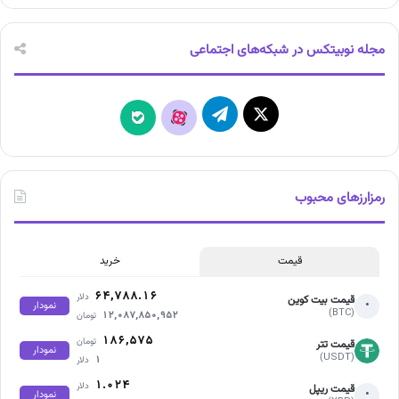
مجله نوبیتکس در شبکه‌های اجتماعی
X
تلگرام
آپارات
بله
رمزارزهای محبوب
قیمت
خرید
۶۴,۷۸۸.۱۶
دلار
قیمت بیت کوین
•
نمودار
(BTC)
۱۲,۰۸۷,۸۵۰,۹۵۲
تومان
۱۸۶,۵۷۵
تومان
قیمت تتر
نمودار
(USDT)
۱
دلار
۱.۰۲۴
دلار
قیمت ریپل
•
نمودار