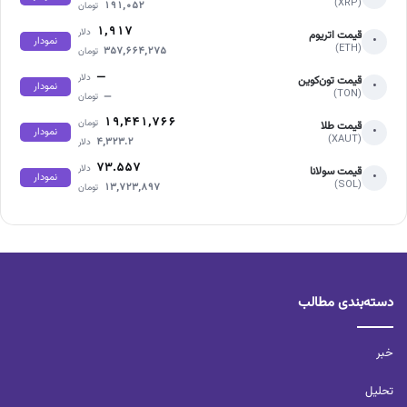
(XRP)
۱۹۱,۰۵۲
تومان
۱,۹۱۷
دلار
قیمت اتریوم
•
نمودار
(ETH)
۳۵۷,۶۶۴,۲۷۵
تومان
—
دلار
قیمت تون‌کوین
•
نمودار
(TON)
—
تومان
۱۹,۴۴۱,۷۶۶
تومان
قیمت طلا
•
نمودار
(XAUT)
۴,۳۲۳.۲
دلار
۷۳.۵۵۷
دلار
قیمت سولانا
•
نمودار
(SOL)
۱۳,۷۲۳,۸۹۷
تومان
دسته‌بندی مطالب
خبر
تحلیل‌