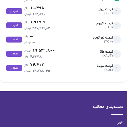
۱
دلار
۱.۰۳۹۵
دلار
قیمت ریپل
•
نمودار
(XRP)
۱۹۳,۸۷۰
تومان
۱,۹۱۷.۹
دلار
قیمت اتریوم
•
نمودار
(ETH)
۳۵۷,۶۹۶,۰۲۱
تومان
—
دلار
قیمت تون‌کوین
•
نمودار
(TON)
—
تومان
۱۹,۵۳۱,۸۰۰
تومان
قیمت طلا
•
نمودار
(XAUT)
۴,۳۳۷.۸
دلار
۷۴.۴۱۲
دلار
قیمت سولانا
•
نمودار
(SOL)
۱۳,۸۷۸,۱۳۵
تومان
دسته‌بندی مطالب
خبر