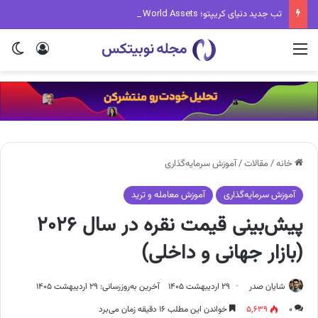
تب جدید دنیای کریپتو؛ Fake World Assets چیست و چرا همه درباره آن حرف می‌زنند؟
منو
ورود
تغی
خانه
/
مقالات
/
آموزش سرمایه‌گذاری
آموزش سرمایه‌گذاری
آموزش معامله و ترید
پیش‌بینی قیمت نقره در سال ۲۰۲۶
(بازار جهانی و داخلی)
شایان صدر
۲۹ اردیبهشت ۱۴۰۵
آخرین به‌روزرسانی: ۲۹ اردیبهشت ۱۴۰۵
۰
۵,۶۳۹
خواندن این مطلب ۱۶ دقیقه زمان می‌برد