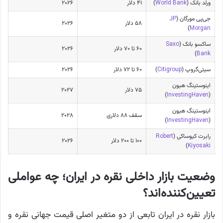
ورلد بانک (
World Bank
)
۴۱ دلار
۲۰۲۶
جی‌پی مورگان (
JP
۵۸ دلار
۲۰۲۶
)
Morgan
ساکسو بانک (
Saxo
۶۰ تا ۷۰ دلار
۲۰۲۶
)
Bank
سیتی‌گروپ (
Citigroup
)
۶۰ تا ۷۲ دلار
۲۰۲۶
اینوستینگ هیون
۷۵ دلار
۲۰۲۷
)
InvestingHaven
(
اینوستینگ هیون
سقف ۸۸ دلاری
۲۰۲۸
)
InvestingHaven
(
رابرت کیوساکی (
Robert
۱۰۰ تا ۲۰۰ دلار
۲۰۲۶
)
Kiyosaki
وضعیت بازار داخلی نقره در ایران؛ چه عواملی
تعیین‌کننده‌اند؟
بازار نقره در ایران تابعی از دو متغیر اصلی قیمت جهانی نقره و