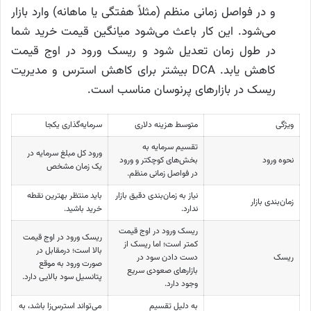
و در فواصل زمانی منظم (مثلاً هفتگی یا ماهانه) وارد بازار
می‌شود. این کار باعث می‌شود میانگین قیمت خرید شما
در طول زمان تعدیل شود و ریسک ورود در اوج قیمت
کاهش یابد. DCA بیشتر برای کاهش استرس و مدیریت
ریسک در بازارهای پرنوسان مناسب است.
ویژگی
متوسط هزینه دلاری
سرمایه‌گذاری یکجا
تقسیم سرمایه به
ورود کل مبلغ سرمایه در
نحوه ورود
بخش‌های کوچکتر و ورود
یک زمان مشخص
در فواصل زمانی منظم.
نیاز به زمان‌بندی دقیق بازار
باید منتظر بهترین نقطه
زمان‌بندی بازار
ندارد.
خرید باشید.
ریسک ورود در اوج قیمت
ریسک ورود در اوج قیمت
کمتر است؛ اما ریسک از
بالا است؛ درمقابل در
ریسک
دست دادن سود در
صورت ورود به موقع
بازارهای صعودی سریع
پتانسیل سود بالایی دارد.
وجود دارد.
به دلیل تقسیم
می‌تواند استرس‌زا باشد، به