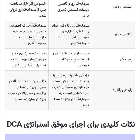
سرمایه‌گذاری و کاهش
خصوص اگر بازار بلافاصله
استرس روانی
ریسک، استرس کمتری
پس از سرمایه‌گذاری نزولی
دارد.
شود.
سرمایه‌گذاران تازه‌کار، افراد
سرمایه‌گذارانی که اطمینان
ریسک‌گریز، بازارهای
بالایی به زمان ورود خود
مناسب برای
پرنوسان، ایجاد عادت
دارند، بازارهای با روند
سرمایه‌گذاری.
صعودی قوی.
پیاده‌سازی ساده‌تر، امکان
نیاز به تصمیم‌گیری دقیق
پیچیدگی
استفاده از سفارشات
در مورد زمان ورود؛ نیاز به
خودکار.
تحقیق و تحلیل بیشتر.
بازدهی پایدارتر و متعادل‌تر
در بلندمدت؛ ممکن است
پتانسیل سود بسیار بالا در
در بازارهای صعودی شدید،
صورت ورود به موقع؛
بازدهی بالقوه
سود کمتری نسبت به
پتانسیل ضرر بالا در صورت
سرمایه‌گذاری یکجا داشته
ورود در زمان نامناسب.
باشد.
نکات کلیدی برای اجرای موفق استراتژی DCA