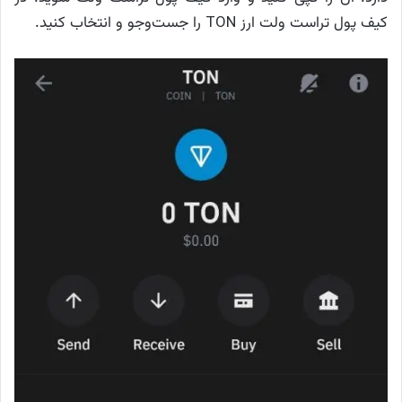
کیف پول تراست ولت ارز TON را جست‌وجو و انتخاب کنید.