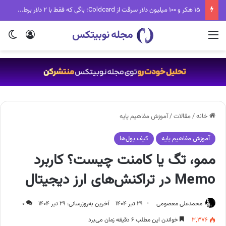
تب جدید دنیای کریپتو؛ Fake World Assets چیست و چرا همه درباره آن حرف می‌زنند؟
منو
ورود
تغی
خانه
/
مقالات
/
آموزش مفاهیم پایه
آموزش مفاهیم پایه
کیف پول‌ها
ممو، تگ یا کامنت چیست؟ کاربرد
Memo در تراکنش‌های ارز دیجیتال
محمدعلی معصومی
۲۹ تیر ۱۴۰۴
آخرین به‌روزرسانی: ۲۹ تیر ۱۴۰۴
۰
۳,۳۷۶
خواندن این مطلب ۶ دقیقه زمان می‌برد