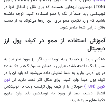
(XLM)
، ایاس (EOS)، نات کوین (NOT)، داگز (DOGS) و تون
(TON) مهم‌ترین ارزهایی هستند که برای نقل و انتقال آنها در
نوبیتکس باید حتماً از تگ یا ممو استفاده کنید. توجه داشته
باشید که وارد نکردن ممو برای این ارزها می‌تواند به از دست
رفتن دارایی شما منجر شود.
آموزش استفاده از ممو در کیف پول ارز
دیجیتال
هنگام واریز ارز دیجیتال به نوبیتکس، اگر ارز مورد نظر نیاز به
ممو یا تگ داشته باشد، عبارتی با عنوان «ممو/تگ» یا «کامنت»
در زیر آدرس واریز به شما نمایش داده می‌شود که باید آن را در
کیف پول مبدأ وارد کنید. برای مثال اگر قصد دارید ارز
تون
کوین (TON)
خودتان را از کیف پول تراست ولت به نوبیتکس
انتقال دهید، بعد از ورود به نوبیتکس باید وارد منوی
«کیف‌های من» شوید.