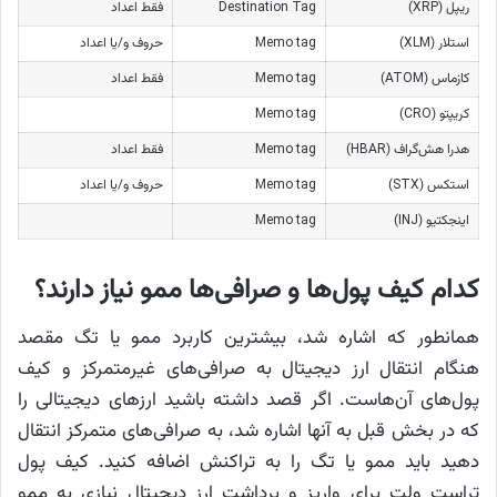
ریپل (XRP)
Destination Tag
فقط اعداد
استلار (XLM)
Memo tag
حروف و/یا اعداد
کازماس (ATOM)
Memo tag
فقط اعداد
کریپتو (CRO)
Memo tag
هدرا هش‌گراف (HBAR)
Memo tag
فقط اعداد
استکس (STX)
Memo tag
حروف و/یا اعداد
اینجکتیو (INJ)
Memo tag
کدام کیف پول‌ها و صرافی‌ها ممو نیاز دارند؟
همانطور که اشاره شد، بیشترین کاربرد ممو یا تگ مقصد
هنگام انتقال ارز دیجیتال به صرافی‌های غیرمتمرکز و کیف
پول‌های آن‌هاست. اگر قصد داشته باشید ارزهای دیجیتالی را
که در بخش قبل به آنها اشاره شد، به صرافی‌های متمرکز انتقال
دهید باید ممو یا تگ را به تراکنش اضافه کنید. کیف پول
تراست ولت برای واریز و برداشت ارز دیجیتال نیازی به ممو