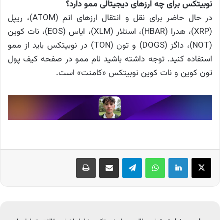
نوبیتکس برای چه ارزهای دیجیتالی ممو دارد؟
در حال حاضر برای نقل و انتقال ارزهای اتم (ATOM)، ریپل
(XRP)، هدرا (HBAR)، استلار (XLM)، ایاس (EOS)، نات کوین
(NOT)، داگز (DOGS) و تون (TON) در نوبیتکس باید از ممو
استفاده کنید. توجه داشته باشید نام ممو در صفحه کیف پول
تون کوین و نات کوین نوبیتکس «کامنت» است.
X
لینکدین
واتس آپ
تلگرام
اشتراک گذاری از طریق ایمیل
چاپ