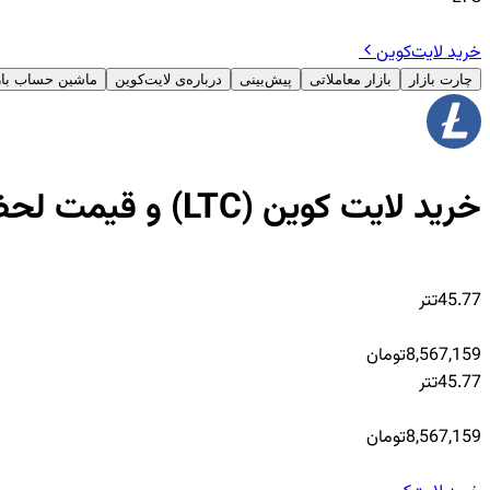
خرید لایت‌کوین
چارت بازار
بازار معاملاتی
پیش‌بینی
درباره‌ی لایت‌کوین
ماشین حساب باز
خرید لایت کوین (LTC) و قیمت لحظه‌ای Litecoin
45.77
تتر
8,567,159
تومان
45.77
تتر
8,567,159
تومان