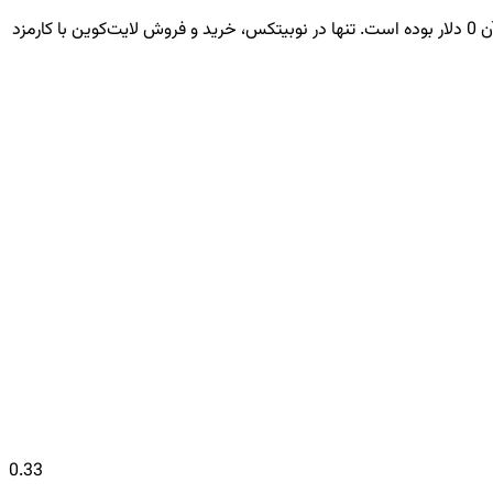
قیمت لحظه‌ای لایت‌کوین امروز 45.77 تتر معادل 8,567,159 تومان است. نرخ LTC در ۲۴ ساعت گذشته 0.73٪ افزایش داشته و ارزش معاملات آن 0 دلار بوده است. تنها در نوبیتکس، خرید و فروش لایت‌کوین با کارمزد
0.33