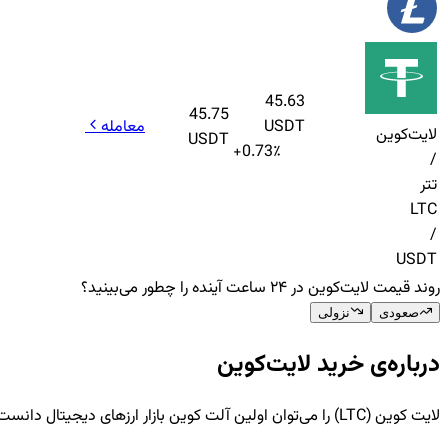
45.63
45.75
USDT
معامله
لایت‌کوین
USDT
+
0.73
٪
/
تتر
LTC
/
USDT
روند قیمت لایت‌کوین در ۲۴ ساعت آینده را چطور می‌بینید؟
صعودی
نزولی
درباره‌ی خرید لایت‌کوین
لایت کوین (LTC) را می‌توان اولین آلت کوین بازار ارزهای دیجیتال دانست که در اکتبر 2011 توسط چارلی لی (Charlie Lee)، مهندس سابق گوگل به وجود آمد. لایت کوین از کد منبع‌باز بیت کوین اقتباس و تغییراتی در آ…