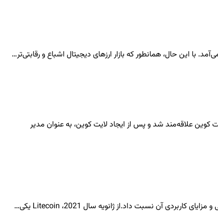
. با این حال، همانطور که بازار ارزهای دیجیتال اشباع و رقابتی‌تر…
چارلی لی فارغ التحصیل موسسه فناوری ماساچوست (MIT) ایجاد شد. لی یک مهندس سابق گوگل است که در سال 2011 به بیت کوین علاقه‌مند شد و پس از ایجاد لایت کوین، به عنوان مدیر
دی آن نسبت داد.از ژانویه سال 2021، Litecoin یکی…