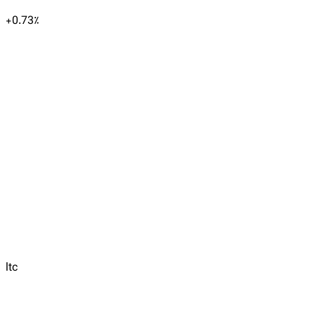
+
0.73
٪
ltc