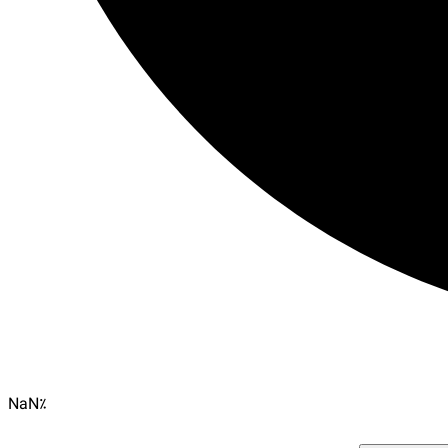
NaN
٪