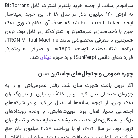
سرانجام رساند، از جمله خرید پلتفرم اشتراک فایل BitTorrent
به ارزش ۱۴۰ میلیون دلار در سال ۲۰۱۸. این خرید زمینه‌ساز
ایجاد BitTorrent Token شد که هدف آن ادغام فناوری بلاک
چین با ذخیره‌سازی غیرمتمرکز و اشتراک‌گذاری فایل بود. ترون
همچنین با معرفی محصولاتی مانند TRON Virtual Machine،
برنامه شتاب‌دهنده توسعه dAppها و صرافی غیرمتمرکز
قراردادهای دائمی (SunPerp) وارد حوزه
دیفای
شد.
چهره عمومی و جنجال‌های جاستین سان
اگر ترون باعث شهرت سان شد، رفتار عمومی‌اش او را به
چهره‌ای جنجالی بدل کرد. او بر خلاف بسیاری از بنیان‌گذاران
بلاک چین، از توجه رسانه‌ها استقبال می‌کرد و در شبکه‌های
اجتماعی بسیار فعال بود. توییت‌هایش، با وعده رویدادهای
بزرگ یا همکاری‌های جدید، همیشه دستمایه بحث و تبلیغ برای
ترون بود. در سال ۲۰۱۹، او با پرداخت ۴.۵۷ میلیون دلار حق
شرکت در ناهاری با وارن بافت، خبرساز شد. سان این ملاقات را