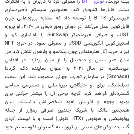
بیت تورنت،
توکن BTT
را معرفی کرد تا کاربران را به اشتراک
بیشتر فایل‌ها تشویق کند. همچنین سیستم ذخیره‌سازی
غیرمتمرکز BTFS را توسعه داد که مشابه پروژه‌هایی چون
فایل‌کوین عمل می‌کند. در دوران رونق دیفای در ۲۰۲۰، او پروژه
JUST و صرافی غیرمتمرکز SunSwap را راه‌اندازی کرد و
استیبل‌کوین الگوریتمی USDD را معرفی نمود. در حوزه NFT
نیز با خرید آثار هنرمندانی چون پیکاسو و وارهول تلاش کرد مرز
میان هنر سنتی و دیجیتال را از میان بردارد. در اقدامی
غیرمنتظره، در سال ۲۰۲۱ به عنوان نماینده دائم گرنادا
(Grenada) در سازمان تجارت جهانی منصوب شد. این سمت
دیپلماتیک، برای او جایگاهی بین‌المللی و دسترسی سیاسی
گسترده‌ای فراهم کرد، گرچه برخی آن را بیشتر حرکتی برای
بهبود وجهه و افزایش نفوذ شخصی‌اش دانستند. سان
همچنین مالک یا شریک چندین صرافی رمزارز از جمله
پولونیکس و هوئوبی (HTX کنونی) است و با لیست کردن
گسترده توکن‌های مبتنی بر ترون، به گسترش اکوسیستم خود