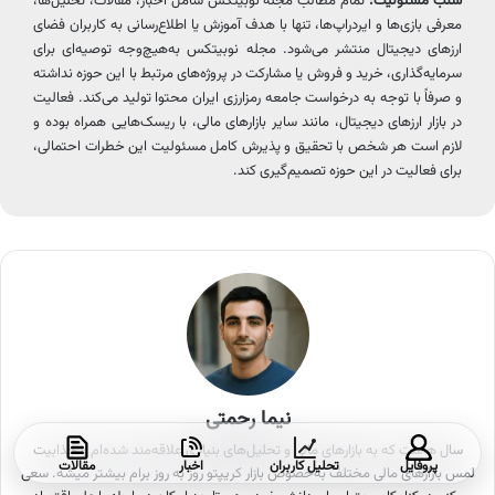
سلب مسئولیت:
تمام مطالب مجله نوبیتکس شامل اخبار، مقالات، تحلیل‌ها،
معرفی بازی‌ها و ایردراپ‌ها، تنها با هدف آموزش یا اطلاع‌رسانی به کاربران فضای
ارزهای دیجیتال منتشر می‌شود. مجله نوبیتکس به‌هیچ‌وجه توصیه‌ای برای
سرمایه‌گذاری، خرید و فروش یا مشارکت در پروژه‌های مرتبط با این حوزه نداشته
و صرفاً با توجه به درخواست جامعه رمزارزی ایران محتوا تولید می‌کند. فعالیت
در بازار ارزهای دیجیتال، مانند سایر بازارهای مالی، با ریسک‌هایی همراه بوده و
لازم است هر شخص با تحقیق و پذیرش کامل مسئولیت این خطرات احتمالی،
برای فعالیت در این حوزه تصمیم‌گیری کند.
نیما رحمتی
سال هاست که به بازارهای مالی و تحلیل‌های بنیادی علاقه‌مند شده‌ام و جذابیت
پروفایل
تحلیل کاربران
اخبار
مقالات
لمس بازارهای مالی مختلف به‌خصوص بازار کریپتو روز به روز برام بیشتر میشه. سعی