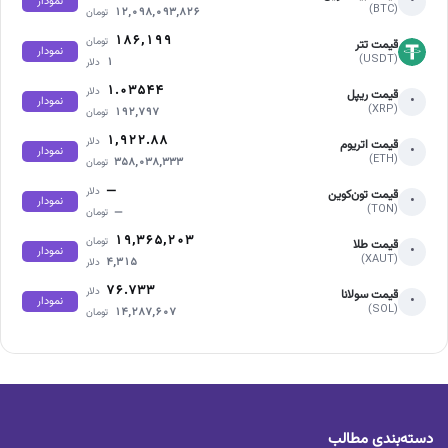
•
نمودار
(BTC)
۱۲,۰۹۸,۰۹۳,۸۲۶
تومان
۱۸۶,۱۹۹
تومان
قیمت تتر
نمودار
(USDT)
۱
دلار
۱.۰۳۵۴۴
دلار
قیمت ریپل
•
نمودار
(XRP)
۱۹۲,۷۹۷
تومان
۱,۹۲۲.۸۸
دلار
قیمت اتریوم
•
نمودار
(ETH)
۳۵۸,۰۳۸,۳۳۳
تومان
—
دلار
قیمت تون‌کوین
•
نمودار
(TON)
—
تومان
۱۹,۳۶۵,۲۰۳
تومان
قیمت طلا
•
نمودار
(XAUT)
۴,۳۱۵
دلار
۷۶.۷۳۳
دلار
قیمت سولانا
•
نمودار
(SOL)
۱۴,۲۸۷,۶۰۷
تومان
دسته‌بندی مطالب