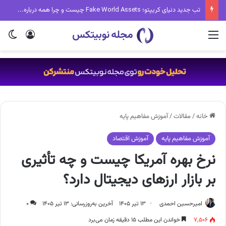
تب جدید دنیای کریپتو؛ Fake World Assets چیست و چرا همه درباره آن حرف می‌زنند؟
منو
ورود
تغی
خانه
/
مقالات
/
آموزش مفاهیم پایه
آموزش مفاهیم پایه
آموزش اقتصاد
نرخ بهره آمریکا چیست و چه تأثیری
بر بازار ارزهای دیجیتال دارد؟
امیرحسین احمدی
۱۳ تیر ۱۴۰۵
آخرین به‌روزرسانی: ۱۳ تیر ۱۴۰۵
۰
۷,۵۰۶
خواندن این مطلب ۱۵ دقیقه زمان می‌برد