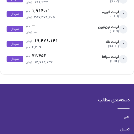
(XRP)
۱۹۱,۲۳۳
تومان
۱,۹۱۴.۰۱
دلار
قیمت اتریوم
•
نمودار
(ETH)
۳۵۷,۳۷۸,۲۰۵
تومان
—
دلار
قیمت تون‌کوین
•
نمودار
(TON)
—
تومان
۱۹,۴۷۹,۱۴۱
تومان
قیمت طلا
•
نمودار
(XAUT)
۴,۳۱۹
دلار
۷۳.۴۵۲
دلار
قیمت سولانا
•
نمودار
(SOL)
۱۳,۷۱۴,۷۳۷
تومان
دسته‌بندی مطالب
خبر
تحلیل‌