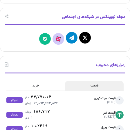
مجله نوبیتکس در شبکه‌های اجتماعی
X
تلگرام
آپارات
بله
رمزارزهای محبوب
قیمت
خرید
۶۴,۷۷۰.۰۲
دلار
قیمت بیت کوین
•
نمودار
(BTC)
۱۲,۰۹۳,۶۶۳,۸۲۴
تومان
۱۸۶,۷۱۷
تومان
قیمت تتر
نمودار
(USDT)
۱
دلار
۱.۰۲۴۱۹
دلار
قیمت ریپل
•
نمودار