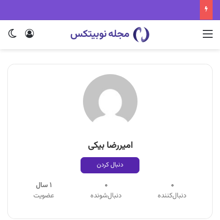
منو
ورود
تغی
امیررضا بیکی
دنبال کردن
0
0
1 سال
دنبال‌کننده
دنبال‌شونده
عضویت