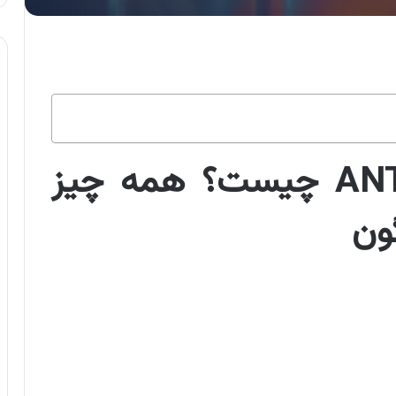
ارز دیجیتال آراگون ANT چیست؟ همه چیز
گون