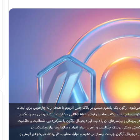
بکه آراگون استفاده می‌شود. آراگون یک پلتفرم مبتنی بر بلاک چین اتریوم با هدف ارائه چارچوبی برای ایجاد،
مدیریت و اداره سازمان‌های غیرمتمرکز است و توکن ANT نقش کلیدی در این اکوسیستم ایفا می‌کند. صاحبان توکن ANT توانایی مشارکت در شکل‌دهی و جهت‌گیری
پروتکل و پارامترهای آن را دارند. ارز دیجیتال آراگون با تمرکززدایی، شفافیت و حاکمیت
کوسیستم روبه‌رشد DAOها و سیستم‌های حاکمیتی مبتنی بربلاک چیناست و راهی را برای افراد و سازمان‌ها برای مشارکت در
ز دیجیتال آراگون چیست پاسخ می‌دهیم و مزایا، معایب، کاربردها، تاریخچه‌ی قیمتی و