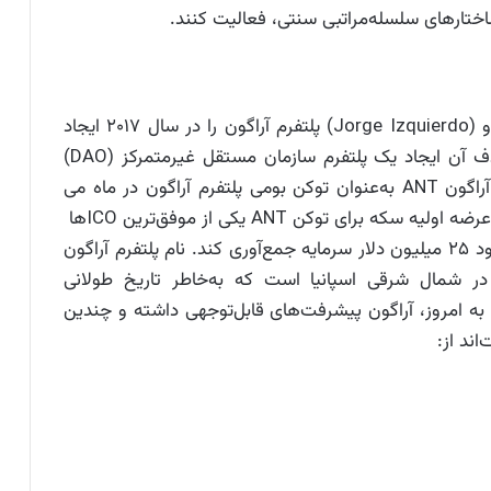
ساختارهای سلسله‌مراتبی سنتی، فعالیت کنند.
لوئیس کوئنده (Luis Cuende) و خورخه ایزکویردو (Jorge Izquierdo) پلتفرم آراگون را در سال 2017 ایجاد
کردند. توکن آراگون ANT یک ارز دیجیتال که هدف آن ایجاد یک پلتفرم سازمان مستقل غیرمتمرکز (DAO)
روی فناوری بلاک چین اتریوم است. ارز دیجیتال آراگون ANT به‌عنوان توکن بومی پلتفرم آراگون در ماه می
2017 به کمک ICO (عرضه سکه اولیه) عرضه شد. عرضه اولیه سکه برای توکن ANT یکی از موفق‌ترین ICOها
در سال 2017 بود و در طول 15 دقیقه توانست حدود 25 میلیون دلار سرمایه جمع‌آوری کند. نام پلتفرم آراگون
ن در شمال شرقی اسپانیا است که به‌خاطر تاریخ طولانی
 به امروز، آراگون پیشرفت‌های قابل‌توجهی داشته و چندین
اند از: