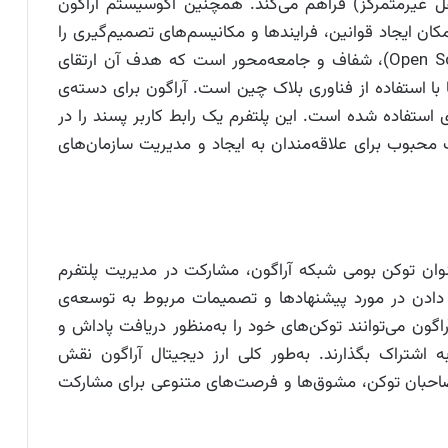
 (سازمان‌های مستقل غیرمتمرکز) فراهم می‌کند. همچنین اکوسیستم آراگون
ک چارچوب حاکمیتی است که به DAOها امکان ایجاد قوانین، فرایندها و مکانیسم‌های تصمیم‌گیری را
می‌دهد. پلتفرم آراگون یک پروژه‌ی متن‌باز (Open Source)، شفاف و جامعه‌محور است که هدف آن ارتقای
با استفاده از فناوری بلاک چین است. آراگون برای دسته‌ی
ی استفاده شده است. این پلتفرم یک رابط کاربر پسند را در
اب محبوب برای علاقه‌مندان به ایجاد و مدیریت سازمان‌های
 ارز دیجیتال آراگون با نماد ANT به‌عنوان توکن بومی شبکه آراگون، مشارکت در مدیریت پلتفرم
 صاحبان توکن ANT امکان رای دادن در مورد پیشنهادها و تصمیمات مربوط به توسعه‌ی
اگون می‌توانند توکن‌های خود را به‌منظور دریافت پاداش و
اشتراک بگذارند. به‌طور کلی ارز دیجیتال آراگون نقش
به صاحبان توکن، مشوق‌ها و فرصت‌های متنوعی برای مشارکت