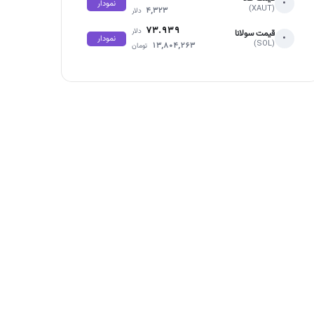
•
نمودار
(XAUT)
۴,۳۲۳
دلار
۷۳.۹۳۹
دلار
قیمت سولانا
•
نمودار
(SOL)
۱۳,۸۰۴,۲۶۳
تومان