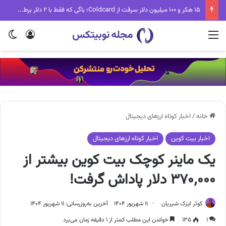
تب جدید دنیای کریپتو؛ Fake World Assets چیست و چرا همه درباره آن حرف می‌زنند؟
منو
ورود
تغی
خانه
/
اخبار کوتاه ارزهای دیجیتال
اخبار بیت کوین
اخبار کوتاه ارزهای دیجیتال
یک ماینر کوچک بیت کوین بیشتر از
۳۷۰٬۰۰۰ دلار پاداش گرفت!
کوثر ایزک شیریان
۱۱ شهریور ۱۴۰۴
آخرین به‌روزرسانی: ۱۱ شهریور ۱۴۰۴
۱
۱۳۵
خواندن این مطلب کمتر از ۱ دقیقه زمان می‌برد