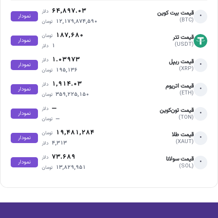
۶۴,۸۹۷.۰۳
دلار
قیمت بیت کوین
•
نمودار
(BTC)
۱۲,۱۷۹,۸۷۴,۵۹۰
تومان
۱۸۷,۶۸۰
تومان
قیمت تتر
نمودار
(USDT)
۱
دلار
۱.۰۳۹۷۳
دلار
قیمت ریپل
•
نمودار
(XRP)
۱۹۵,۱۳۶
تومان
۱,۹۱۴.۰۳
دلار
قیمت اتریوم
•
نمودار
(ETH)
۳۵۹,۲۲۵,۱۵۰
تومان
—
دلار
قیمت تون‌کوین
•
نمودار
(TON)
—
تومان
۱۹,۴۸۱,۲۸۴
تومان
قیمت طلا
•
نمودار
(XAUT)
۴,۳۱۳
دلار
۷۳.۶۸۹
دلار
قیمت سولانا
•
نمودار
(SOL)
۱۳,۸۲۹,۹۵۱
تومان