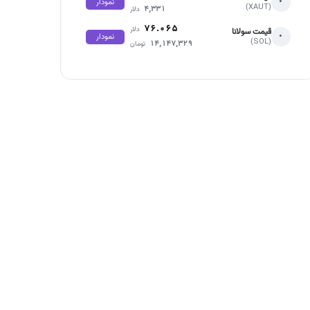
•
نمودار
(XAUT)
۴,۳۳۱
دلار
۷۶.۰۶۵
دلار
قیمت سولانا
•
نمودار
(SOL)
۱۴,۱۴۷,۳۲۹
تومان