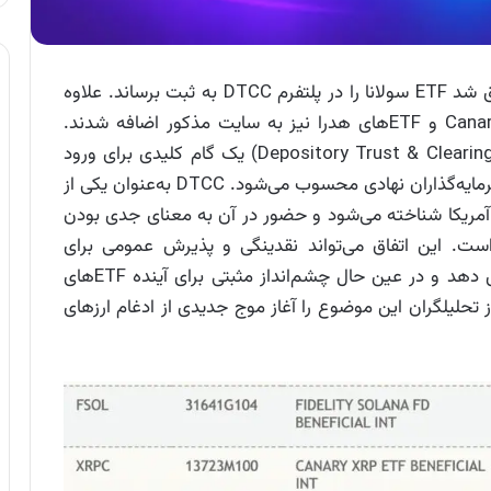
بر اساس گزارش‌های موجود، شرکت فیدلیتی موفق شد ETF سولانا را در پلتفرم DTCC به ثبت برساند. علاوه
بر آن، صندوق‌های ETF مربوط به XRP توسط Canary و ETFهای هدرا نیز به سایت مذکور اضافه شدند.
لیست شدن ETFها در DTCC (یا Depository Trust & Clearing Corporation) یک گام کلیدی برای ورود
آن‌ها به بازارهای مالی سنتی و افزایش دسترسی سرمایه‌گذاران نهادی محسوب می‌شود. DTCC به‌عنوان یکی از
 آمریکا شناخته می‌شود و حضور در آن به معنای جدی بودن
س‌های رسمی است. این اتفاق می‌تواند نقدینگی و پذیرش عمومی برای
آلت‌کوین‌هایی مثل سولانا، ریپل و هدرا را افزایش دهد و در عین حال چشم‌انداز مثبتی برای آینده ETFهای
ز تحلیلگران این موضوع را آغاز موج جدیدی از ادغام ارزهای