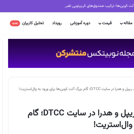
لت کوین‌ها؛ ترکیب صندوق‌های کریپتویی تغییر کرد
مقاله
قیمت
دوره آموزشی
رویداد
تحلیل کاربران
جدید
لیست شدن ETFهای سولانا، ریپل و هدرا در سایت DTCC؛ گام
وال‌استریت!