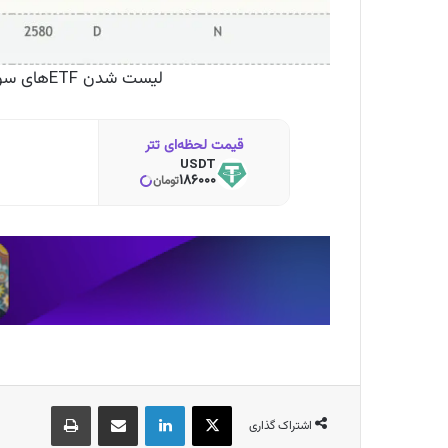
لیست شدن ETFهای سولانا، ریپل و هدرا در سایت DTCC
قیمت لحظه‌ای تتر
USDT
186000
تومان
X
لینکدین
اشتراک گذاری از طریق ایمیل
چاپ
اشتراک گذاری