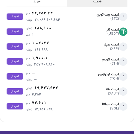
قیمت
خرید
۶۴,۲۵۳.۶۴
دلار
قیمت بیت کوین
•
نمودار
(BTC)
۱۲,۰۸۶,۱۰۹,۶۸۴
تومان
۱۸۸,۱۰۰
تومان
قیمت تتر
نمودار
(USDT)
۱
دلار
۱.۰۲۰۶۷
دلار
قیمت ریپل
•
نمودار
(XRP)
۱۹۱,۹۸۸
تومان
۱,۹۰۰.۱
دلار
قیمت اتریوم
•
نمودار
(ETH)
۳۵۷,۴۰۸,۸۱۰
تومان
—
دلار
قیمت تون‌کوین
•
نمودار
(TON)
—
تومان
۱۹,۲۲۷,۶۳۲
تومان
قیمت طلا
•
نمودار
(XAUT)
۴,۲۵۴
دلار
۷۲.۶۰۱
دلار
قیمت سولانا
•
نمودار
(SOL)
۱۳,۶۵۶,۲۴۸
تومان