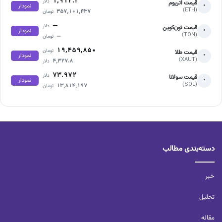
۱,۹۱۲.۲
دلار
قیمت اتریوم
•
نمودار
(ETH)
۳۵۷,۱۰۱,۴۳۷
تومان
—
دلار
قیمت تون‌کوین
•
نمودار
(TON)
—
تومان
۱۹,۴۵۹,۸۵۰
تومان
قیمت طلا
•
نمودار
(XAUT)
۴,۳۲۷.۸
دلار
۷۳.۹۷۲
دلار
قیمت سولانا
•
نمودار
(SOL)
۱۳,۸۱۴,۱۹۷
تومان
دسته‌بندی مطالب
خبر
تحلیل‌
مقاله