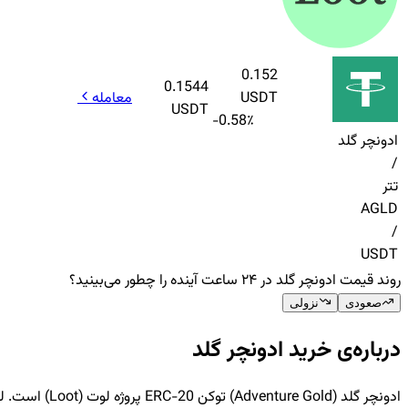
0.152
0.1544
USDT
معامله
USDT
-0.58
٪
ادونچر گلد
/
تتر
AGLD
/
USDT
روند قیمت ادونچر گلد در ۲۴ ساعت آینده را چطور می‌بینید؟
صعودی
نزولی
درباره‌ی خرید ادونچر گلد
ادونچر گلد (Adventure Gold) توکن ERC-20 پروژه لوت (Loot) است. لوت پروژه NFTهای مبتنی بر متن است که به شکل تصادفی تولید می‌شوند و بر روی زنجیره بلاکچین (On-Chain) ذخیره می‌شود.