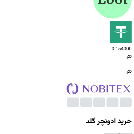
0.154000
تتر
تتر
خرید
ادونچر گلد