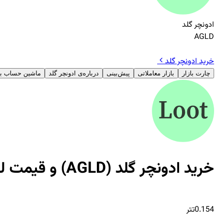
ادونچر گلد
AGLD
خرید ادونچر گلد
چارت بازار
بازار معاملاتی
پیش‌بینی
درباره‌ی ادونچر گلد
ماشین حساب با
خرید ادونچر گلد (AGLD) و قیمت لحظه‌ای Adventure Gold
0.154
تتر