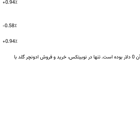
+
0.94
٪
-0.58
٪
+
0.94
٪
قیمت لحظه‌ای ادونچر گلد امروز 0.154 تتر معادل 28,957 تومان است. نرخ AGLD در ۲۴ ساعت گذشته -0.58٪ کاهش داشته و ارزش معاملات آن 0 دلار بوده است. تنها در نوبیتکس، خرید و فروش ادونچر گلد با