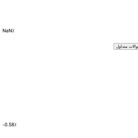
NaN
٪
الات متداول
-0.58
٪