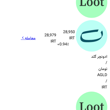
28,950
28,979
IRT
معامله
IRT
+
0.94
٪
ادونچر گلد
/
تومان
AGLD
/
IRT