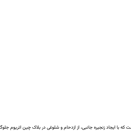
 که با ایجاد زنجیره‌ جانبی، از ازدحام و شلوغی در بلاک چین اتریوم جل