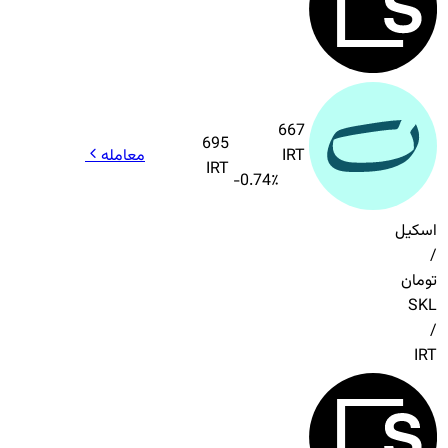
667
695
IRT
معامله
IRT
-0.74
٪
اسکیل
/
تومان
SKL
/
IRT