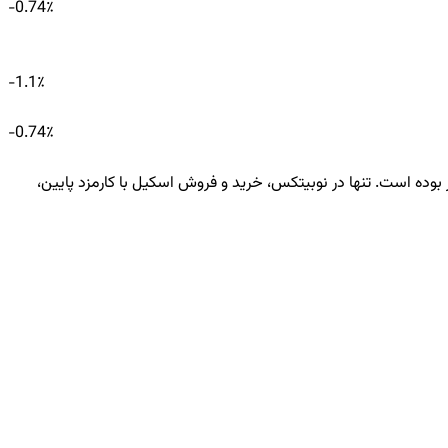
-0.74
٪
-1.1
٪
-0.74
٪
ی اسکیل امروز 0.0036 تتر معادل 674 تومان است. نرخ SKL در ۲۴ ساعت گذشته -1.1٪ کاهش داشته و ارزش معاملات آن -1 دلار بوده است. تنها در نوبیتکس، خرید و فروش اسکیل با کارمزد پایین،