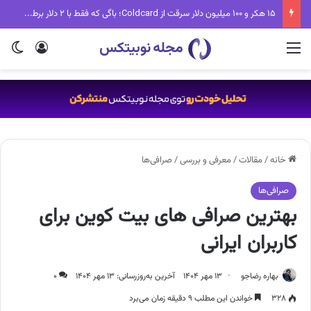
تب جدید دنیای کریپتو؛ Fake World Assets چیست و چرا همه درباره آن حرف می‌زنند؟
منو
ورود
تغی
خانه
/
مقالات
/
معرفی و بررسی
/
صرافی‌ها
صرافی‌ها
بهترین صرافی های بیت کوین برای
کاربران ایرانی
بهاره رضاجو
۱۳ مهر ۱۴۰۴
آخرین به‌روزرسانی: ۱۳ مهر ۱۴۰۴
۰
۳۲۸
خواندن این مطلب ۹ دقیقه زمان می‌برد