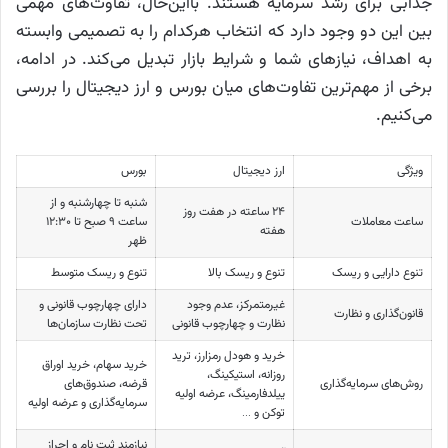
جذابی برای رشد سرمایه هستند. بااین‌حال، تفاوت‌های مهمی
بین این دو وجود دارد که انتخاب هرکدام را به تصمیمی وابسته
به اهداف، نیاز‌های شما و شرایط بازار تبدیل می‌کند. در ادامه،
برخی از مهم‌ترین تفاوت‌های میان بورس و ارز دیجیتال را بررسی
می‌کنیم.
ویژگی
ارز دیجیتال
بورس
شنبه تا چهارشنبه و از
۲۴ ساعته در هفت روز
ساعت معاملات
ساعت ۹ صبح تا ۱۲:۳۰
هفته
ظهر
تنوع دارایی و ریسک
تنوع و ریسک بالا
تنوع و ریسک متوسط
غیرمتمرکز، عدم وجود
دارای چهارچوب قانونی و
قانون‌گذاری و نظارت
نظارت و چهارچوب قانونی
تحت نظارت سازمان‌ها
خرید و هودل رمزارز، ترید
خرید سهام، خرید اوراق
روزانه، استیکینگ،
روش‌‎های سرمایه‌گذاری
قرضه، صندوق‌های
ییلدفارمینگ، عرضه اولیه
سرمایه‌گذاری و عرضه اولیه
توکن و …
نیازمند ثبت نام و احراز