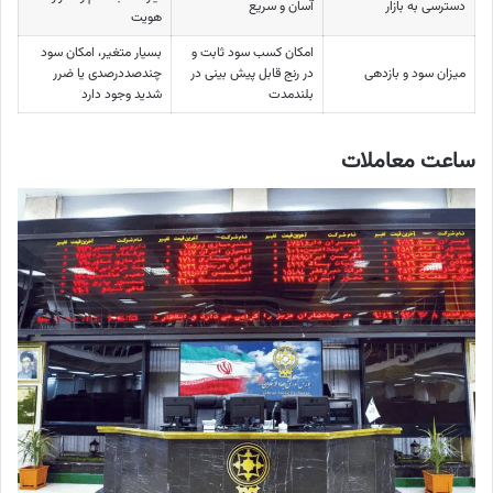
دسترسی به بازار
آسان و سریع
هویت
امکان کسب سود ثابت و
بسیار متغیر، امکان سود
میزان سود و بازدهی
در رنج قابل پیش بینی در
چندصددرصدی یا ضرر
بلندمدت
شدید وجود دارد
ساعت معاملات