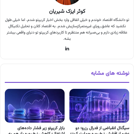
کوثر ایزک شیریان
تو دانشگاه اقتصاد خوندم و خیلی اتفاقی وارد بخش اخبار کریپتو شدم. اما خیلی طول
نکشید که عاشق رویای غیرمتمرکزسازیش شدم. به اقتصاد کلان و تحلیل تکنیکال
علاقه زیادی دارم و بی‌صبرانه هم منتظرم تا کاربردهای کریپتو تو دنیای واقعی بیشتر
بشه.
لینکدین
نوشته های مشابه
سیگنال انقباضی از فدرال رزرو؛ دو
بازار کریپتو زیر فشار داده‌های
عضو از افزایش نرخ بهره حمایت کردند
اشتغال؛ کاهش نرخ بهره باز هم به