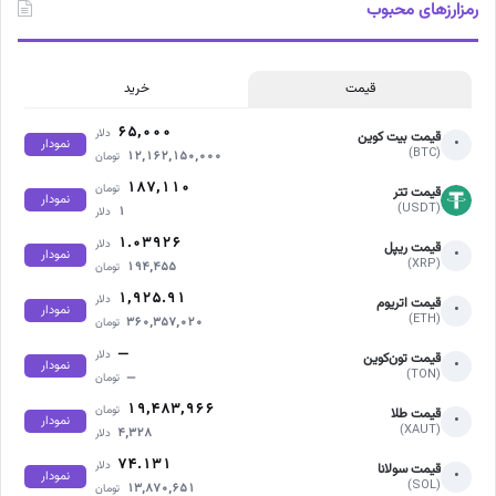
رمزارزهای محبوب
قیمت
خرید
۶۵,۰۰۰
دلار
قیمت بیت کوین
•
نمودار
(BTC)
۱۲,۱۶۲,۱۵۰,۰۰۰
تومان
۱۸۷,۱۱۰
تومان
قیمت تتر
نمودار
(USDT)
۱
دلار
۱.۰۳۹۲۶
دلار
قیمت ریپل
•
نمودار
(XRP)
۱۹۴,۴۵۵
تومان
۱,۹۲۵.۹۱
دلار
قیمت اتریوم
•
نمودار
(ETH)
۳۶۰,۳۵۷,۰۲۰
تومان
—
دلار
قیمت تون‌کوین
•
نمودار
(TON)
—
تومان
۱۹,۴۸۳,۹۶۶
تومان
قیمت طلا
•
نمودار
(XAUT)
۴,۳۲۸
دلار
۷۴.۱۳۱
دلار
قیمت سولانا
•
نمودار
(SOL)
۱۳,۸۷۰,۶۵۱
تومان