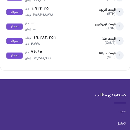
۱۹۱,۳۲۳
تومان
۱,۹۲۳.۳۵
دلار
قیمت اتریوم
•
نمودار
(ETH)
۳۵۶,۳۹۸,۶۷۸
تومان
—
دلار
قیمت تون‌کوین
•
نمودار
(TON)
—
تومان
۱۹,۳۸۲,۲۵۱
تومان
قیمت طلا
•
نمودار
(XAUT)
۴,۳۳۸
دلار
۷۶.۹۵
دلار
قیمت سولانا
•
نمودار
(SOL)
۱۴,۲۵۸,۹۱۱
تومان
دسته‌بندی مطالب
خبر
تحلیل‌