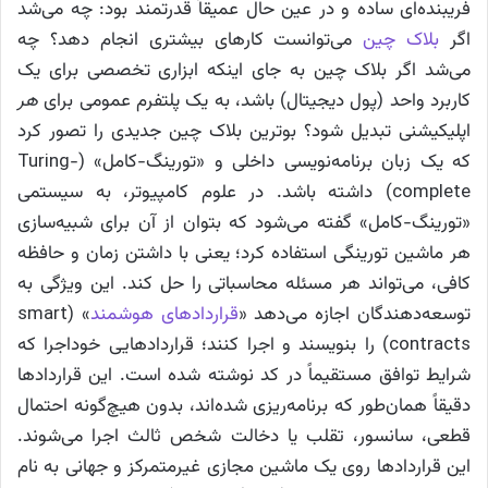
فریبنده‌ای ساده و در عین حال عمیقاً قدرتمند بود: چه می‌شد
اگر
بلاک چین
می‌توانست کارهای بیشتری انجام دهد؟ چه
می‌شد اگر بلاک چین به جای اینکه ابزاری تخصصی برای یک
کاربرد واحد (پول دیجیتال) باشد، به یک پلتفرم عمومی برای
هر
اپلیکیشنی تبدیل شود؟ بوترین بلاک چین جدیدی را تصور کرد
که یک زبان برنامه‌نویسی داخلی و «تورینگ-کامل» (Turing-
complete) داشته باشد. در علوم کامپیوتر، به سیستمی
«تورینگ-کامل» گفته می‌شود که بتوان از آن برای شبیه‌سازی
هر ماشین تورینگی استفاده کرد؛ یعنی با داشتن زمان و حافظه
کافی، می‌تواند هر مسئله محاسباتی را حل کند. این ویژگی به
توسعه‌دهندگان اجازه می‌دهد «
قراردادهای هوشمند
» (smart
contracts) را بنویسند و اجرا کنند؛ قراردادهایی خوداجرا که
شرایط توافق مستقیماً در کد نوشته شده است. این قراردادها
دقیقاً همان‌طور که برنامه‌ریزی شده‌اند، بدون هیچ‌گونه احتمال
قطعی، سانسور، تقلب یا دخالت شخص ثالث اجرا می‌شوند.
این قراردادها روی یک ماشین مجازی غیرمتمرکز و جهانی به نام