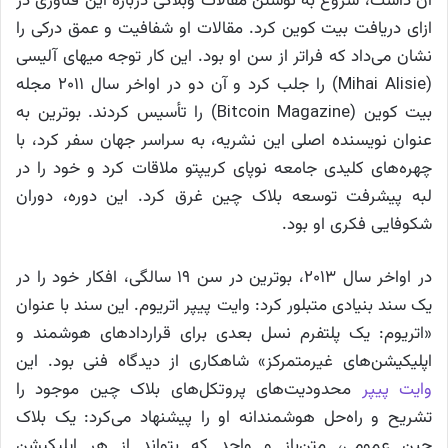
آن داشت، شروع به نوشتن مقالات وبلاگی درباره این فناوری در
ازای دریافت بیت کوین کرد. مقالات او شفافیت و عمق درکی را
نشان می‌داد که فراتر از سن او بود. این کار توجه میهای آلیسی
(Mihai Alisie) را جلب کرد و آن دو در اواخر سال ۲۰۱۱ مجله
بیت کوین (Bitcoin Magazine) را تأسیس کردند. بوترین به
عنوان نویسنده اصلی این نشریه، به سراسر جهان سفر کرد، با
چهره‌های کلیدی جامعه نوپای کریپتو ملاقات کرد و خود را در
لبه پیشرفت توسعه بلاک چین غرق کرد. این دوره، دوران
شکوفایی فکری او بود.
در اواخر سال ۲۰۱۳، بوترین در سن ۱۹ سالگی، افکار خود را در
یک سند بنیادی متبلور کرد: وایت پیپر اتریوم. این سند با عنوان
«اتریوم: یک پلتفرم نسل بعدی برای قراردادهای هوشمند و
اپلیکیشن‌های غیرمتمرکز» شاهکاری از دیدگاه فنی بود. این
وایت پیپر
محدودیت‌های پروتکل‌های بلاک چین موجود را
تشریح و راه‌حل هوشمندانه او را پیشنهاد می‌کرد: یک بلاک
چین عمومی، متن‌باز و واحد که بتواند از هر اپلیکیشن