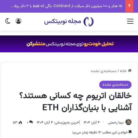
تب جدید دنیای کریپتو؛ Fake World Assets چیست و چرا همه درباره آن حرف می‌زنند؟
منو
ورود
تغی
خانه
/
دسته‌بندی نشده
دسته‌بندی نشده
خالقان اتریوم چه کسانی هستند؟
آشنایی با بنیان‌گذاران ETH
نیما رحمتی
۴ آبان ۱۴۰۴
آخرین به‌روزرسانی: ۴ آبان ۱۴۰۴
۰
۵۳
خواندن این مطلب ۱۲ دقیقه زمان می‌برد