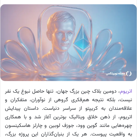
اتریوم
، دومین بلاک چین بزرگ جهان، تنها حاصل نبوغ یک نفر
نیست، بلکه نتیجه هم‌فکری گروهی از نوآوران، متفکران و
علاقه‌مندان به کریپتو از سراسر دنیاست. داستان پیدایش
اتریوم، از ذهن خلاق ویتالیک بوترین آغاز شد و با همکاری
چهره‌هایی مانند گوین وود، جوزف لوبین و چارلز هاسکینسون
به واقعیت پیوست. هر یک از بنیان‌گذاران این پروژه بزرگ،