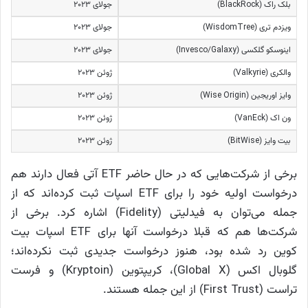
بلک راک (BlackRock)
جولای ۲۰۲۳
ویزدم تری (WisdomTree)
جولای ۲۰۲۳
اینوسکو گلکسی (Invesco/Galaxy)
جولای ۲۰۲۳
والکری (Valkyrie)
ژوئن ۲۰۲۳
وایز اوریجین (Wise Origin)
ژوئن ۲۰۲۳
ون اک (VanEck)
ژوئن ۲۰۲۳
بیت وایز (BitWise)
ژوئن ۲۰۲۳
برخی از شرکت‌هایی که در حال حاضر ETF آتی فعال دارند هم
درخواست اولیه خود را برای ETF اسپات ثبت کرده‌اند که از
جمله می‌توان به فیدلیتی (Fidelity) اشاره کرد. برخی از
شرکت‌ها هم که قبلا درخواست آنها برای ETF اسپات بیت
کوین رد شده بود، هنوز درخواست جدیدی ثبت نکرده‌اند؛
گلوبال اکس (Global X)، کریپتوین (Kryptoin)‌ و فرست
تراست (First Trust) از این جمله هستند.