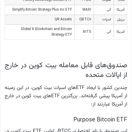
کانادا
اسپات
FTBC
Fidelity Advantage Bitcoin ETF
آمریکا
آتی
MAXI
Simplify Bitcoin Strategy Plus Inc ETF
برزیل
اسپات
QBTC11
QR Assets
Global X Blockchain and Bitcoin
آمریکا
آتی
BITS
Strategy ETF
صندوق‌های قابل معامله بیت کوین در خارج
از ایالات متحده
چندین کشور با ایجاد ETFهای اسپات بیت کوین، در این زمینه
از آمریکا پیشی گرفته‌اند. بزرگترین ETFهای بیت کوین در خارج
از آمریکا عبارتند از:
Purpose Bitcoin ETF
این صندوق با نام اختصاری BTCC، اولین ETF‌ بیت کوین در