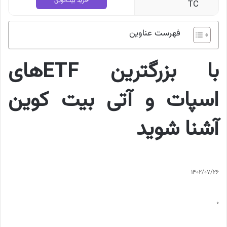
خرید بیت‌کوین
فهرست عناوین
با بزرگترین ETFهای
اسپات و آتی بیت کوین
آشنا شوید
1402/07/26
0