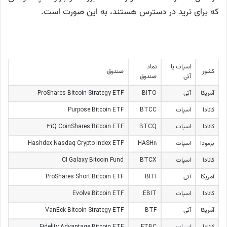
که برای ترید در دسترس هستند، به این صورت است.
اسپات یا
نماد
کشور
صندوق
آتی
صندوق
آمریکا
آتی
BITO
ProShares Bitcoin Strategy ETF
کانادا
اسپات
BTCC
Purpose Bitcoin ETF
کانادا
اسپات
BTCQ
3iQ CoinShares Bitcoin ETF
برمودا
اسپات
HASH11
Hashdex Nasdaq Crypto Index ETF
کانادا
اسپات
BTCX
CI Galaxy Bitcoin Fund
آمریکا
آتی
BITI
ProShares Short Bitcoin ETF
کانادا
اسپات
EBIT
Evolve Bitcoin ETF
آمریکا
آتی
BTF
VanEck Bitcoin Strategy ETF