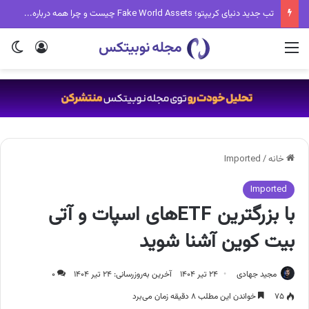
زنگ خطر برای بازار؟ ترامپ مدیا و Strategy میلیون‌ها دلار بیت کوین را جابه‌جا کردند
منو
ورود
تغی
خانه
/
Imported
Imported
با بزرگترین ETFهای اسپات و آتی
بیت کوین آشنا شوید
مجید جهادی
۲۴ تیر ۱۴۰۴
آخرین به‌روزرسانی: ۲۴ تیر ۱۴۰۴
۰
۷۵
خواندن این مطلب ۸ دقیقه زمان می‌برد