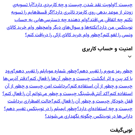
چیست ؟
اولویت نقد شدن چیست و چه کاربردی دارد؟
آیا تسویه‌ی
زودتر از موعد بدهی روی کارمزد تاثیری دارد؟
اگر قسط‌هایم را تسویه
نکنم چه اتفاقی می‌افتد؟
وام دهنده‌ چه دسترسی‌هایی به حساب
نوبیتکس من دارد؟
نکته‌ها و سوال‌های دیگر وام
چطور وام خرید کالای
ونسی را لغو کنم؟
چطور وام خرید کالای ازکی را دریافت کنم؟
امنیت و حساب کاربری
چطور رمز عبورم را تغییر دهم؟
چطور شماره موبایلم را تغییر دهم؟
ورود
با کد پین و اثر انگشت چیست و چطور آن‌ها را فعال کنم؟
دفتر آدرس‌ها
چیست و چطور از آن استفاده کنم؟
برداشت امن چیست و چطور از آن
استفاده کنم؟
کد آنتی‌فیشینگ چیست و چطور می‌توانم آن را فعال کنم؟
قفل خودکار چیست و چطور آن را فعال کنم؟
حالت اضطراری برداشت
چیست و چه استفاده‌ای دارد؟
چطور ایمیلم را در نوبیتکس تغییر دهم؟
دارایی‌ها در نوبیتکس چگونه نگهداری می‌شوند؟
نوبی‌گیفت