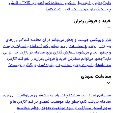
دارد؟
چطور از کیف پول تونکیپر استفاده کنم؟
هش یا TXID تراکنش
چیست؟
چطور درخواست بازیابی ثبت کنم؟
خرید و فروش رمزارز
بازار نوبیتکس چیست و چطور می‌توانم در آن معامله کنم؟
در بازارهای
نوبیتکس چه نوع معامله‌هایی می‌توانم بکنم؟
معامله‌ی اسپات چیست
و چطور انجام می‌شود؟
سفارش گذاری برای معامله در بازارها چه انواعی
دارد؟
چطور می‌توانم سفارش خرید یا فروش رمزارزم را لغو کنم؟
کارمزد
معامله‌های اسپات چطور محاسبه می‌شود؟
سفارش‌گذاری چیست؟
معاملات تعهدی
معامله‌ی تعهدی چیست؟
تا چند برابر وجه تضمین می‌توانم دارایی برای
معامله دریافت کنم؟
چطور یک موقعیت تعهدی باز کنم؟
کارمزدها و
سهم استخر مشارکت از سود موقعیت تعهدی چطور محاسبه