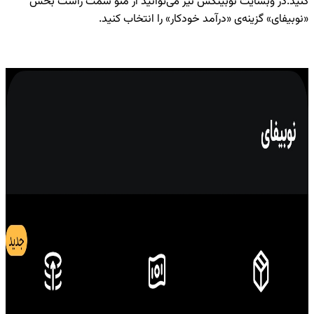
کنید. در وبسایت نوبیتکس نیز می‌توانید از منو سمت راست بخش
«نوبیفای» گزینه‌ی «درآمد خودکار» را انتخاب کنید.