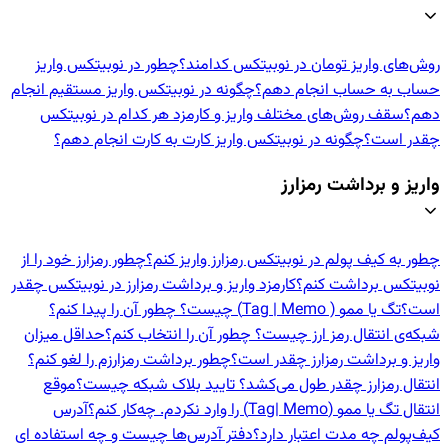
روش‌های واریز تومان در نوبیتکس کدامند؟
چطور در نوبیتکس واریز
حساب به حساب انجام دهم؟
چگونه در نوبیتکس واریز مستقیم انجام
دهم؟
سقف روش‌های مختلف واریز و کارمزد هر کدام در نوبیتکس
چقدر است؟
چگونه در نوبیتکس واریز کارت به کارت انجام دهم؟
واریز و برداشت رمزارز
چطور به کیف پولم در نوبیتکس رمزارز واریز کنم؟
چطور رمزارز خود را از
نوبیتکس برداشت کنم؟
کارمزد واریز و برداشت رمزارز در نوبیتکس چقدر
است؟
تگ یا ممو ( Tag | Memo) چیست؟ چطور آن را پیدا کنم؟
شبکه‌ی انتقال رمز ارز چیست؟ چطور آن را انتخاب کنم؟
حداقل میزان
واریز و برداشت رمزارز چقدر است؟
چطور برداشت رمزارزم را لغو کنم؟
انتقال رمزارز چقدر طول می‌کشد؟ تایید بلاک شبکه چیست؟
موقع
انتقال تگ یا ممو (Tag| Memo) را وارد نکردم. چه‌کار کنم؟
آدرس
کیف‌پولم چه مدت اعتبار دارد؟
دفتر آدرس‌ها چیست و چه استفاده ای