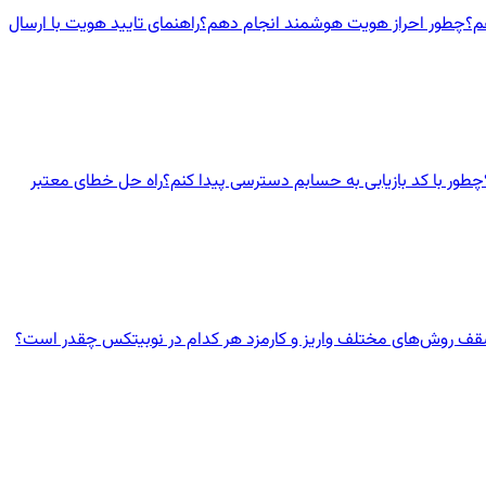
چطور احراز هویت هوشمند انجام دهم؟
راهنمای تایید هویت با ارسال
چطور با کد بازیابی به حسابم دسترسی پیدا کنم؟
راه حل خطای معتبر
ف روش‌های مختلف واریز و کارمزد هر کدام در نوبیتکس چقدر است؟