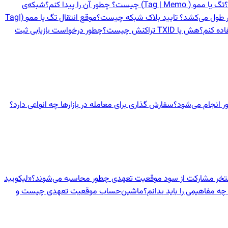
؟
تگ یا ممو ( Tag | Memo) چیست؟ چطور آن را پیدا کنم؟
شبکه‌ی
در طول می‌کشد؟ تایید بلاک شبکه چیست؟
موقع انتقال تگ یا ممو (Tag|
اده کنم؟
هش یا TXID تراکنش چیست؟
چطور درخواست بازیابی ثبت
 انجام می‌شود؟
سفارش گذاری برای معامله در بازارها چه انواعی دارد؟
ستخر مشارکت از سود موقعیت تعهدی چطور محاسبه می‌شوند؟
«لیکویید
چه مفاهیمی را باید بدانم؟
ماشین‌حساب موقعیت تعهدی چیست و