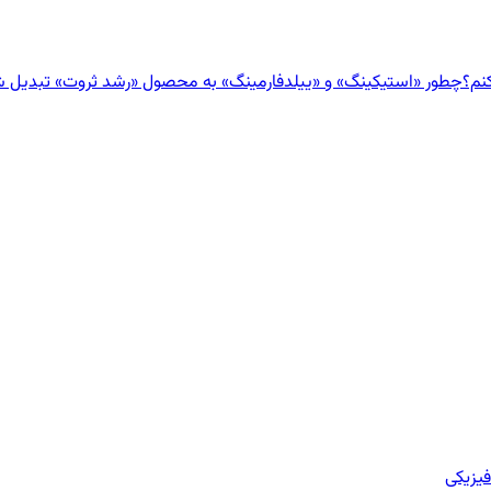
نم؟
چطور «استیکینگ» و «ییلدفارمینگ» به محصول «رشد ثروت» تبدیل 
یزیکی