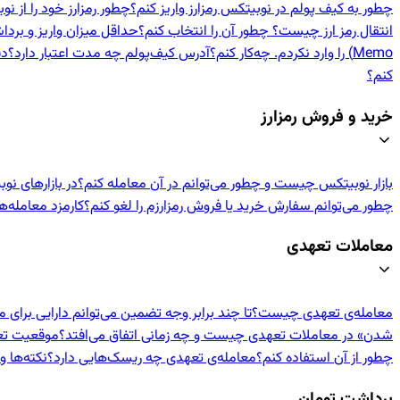
چطور به کیف پولم در نوبیتکس رمزارز واریز کنم؟
چطور رمزارز خود را از 
انتقال رمز ارز چیست؟ چطور آن را انتخاب کنم؟
حداقل میزان واریز و برد
Memo) را وارد نکردم. چه‌کار کنم؟
آدرس کیف‌پولم چه مدت اعتبار دارد؟
دف
کنم؟
خرید و فروش رمزارز
بازار نوبیتکس چیست و چطور می‌توانم در آن معامله کنم؟
در بازارهای نو
چطور می‌توانم سفارش خرید یا فروش رمزارزم را لغو کنم؟
کارمزد معامله‌
معاملات تعهدی
معامله‌ی تعهدی چیست؟
تا چند برابر وجه تضمین می‌توانم دارایی برای 
شدن» در معاملات تعهدی چیست و چه زمانی اتفاق می‌افتد؟
موقعیت تعهد
چطور از آن استفاده کنم؟
معامله‌ی تعهدی چه ریسک‌هایی دارد؟
نکته‌ها 
برداشت تومان