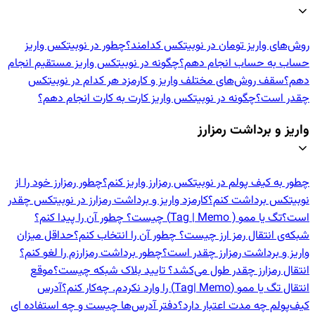
روش‌های واریز تومان در نوبیتکس کدامند؟
چطور در نوبیتکس واریز
حساب به حساب انجام دهم؟
چگونه در نوبیتکس واریز مستقیم انجام
دهم؟
سقف روش‌های مختلف واریز و کارمزد هر کدام در نوبیتکس
چقدر است؟
چگونه در نوبیتکس واریز کارت به کارت انجام دهم؟
واریز و برداشت رمزارز
چطور به کیف پولم در نوبیتکس رمزارز واریز کنم؟
چطور رمزارز خود را از
نوبیتکس برداشت کنم؟
کارمزد واریز و برداشت رمزارز در نوبیتکس چقدر
است؟
تگ یا ممو ( Tag | Memo) چیست؟ چطور آن را پیدا کنم؟
شبکه‌ی انتقال رمز ارز چیست؟ چطور آن را انتخاب کنم؟
حداقل میزان
واریز و برداشت رمزارز چقدر است؟
چطور برداشت رمزارزم را لغو کنم؟
انتقال رمزارز چقدر طول می‌کشد؟ تایید بلاک شبکه چیست؟
موقع
انتقال تگ یا ممو (Tag| Memo) را وارد نکردم. چه‌کار کنم؟
آدرس
کیف‌پولم چه مدت اعتبار دارد؟
دفتر آدرس‌ها چیست و چه استفاده ای