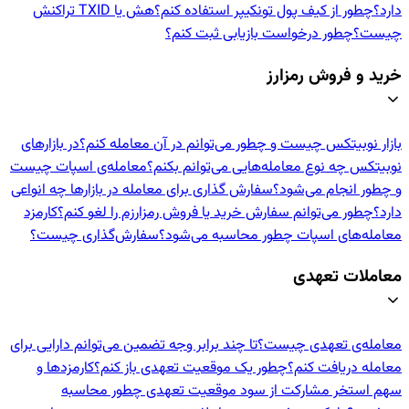
دارد؟
چطور از کیف پول تونکیپر استفاده کنم؟
هش یا TXID تراکنش
چیست؟
چطور درخواست بازیابی ثبت کنم؟
خرید و فروش رمزارز
بازار نوبیتکس چیست و چطور می‌توانم در آن معامله کنم؟
در بازارهای
نوبیتکس چه نوع معامله‌هایی می‌توانم بکنم؟
معامله‌ی اسپات چیست
و چطور انجام می‌شود؟
سفارش گذاری برای معامله در بازارها چه انواعی
دارد؟
چطور می‌توانم سفارش خرید یا فروش رمزارزم را لغو کنم؟
کارمزد
معامله‌های اسپات چطور محاسبه می‌شود؟
سفارش‌گذاری چیست؟
معاملات تعهدی
معامله‌ی تعهدی چیست؟
تا چند برابر وجه تضمین می‌توانم دارایی برای
معامله دریافت کنم؟
چطور یک موقعیت تعهدی باز کنم؟
کارمزدها و
سهم استخر مشارکت از سود موقعیت تعهدی چطور محاسبه