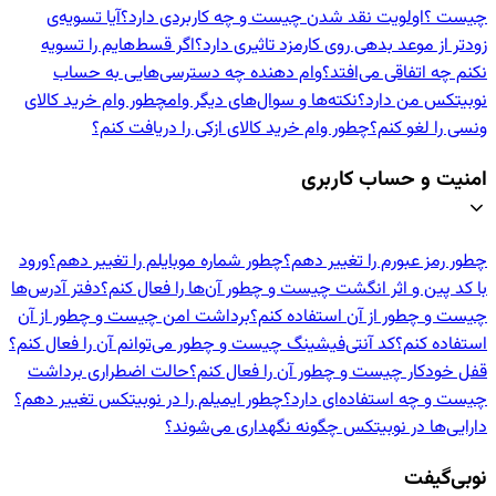
چیست ؟
اولویت نقد شدن چیست و چه کاربردی دارد؟
آیا تسویه‌ی
زودتر از موعد بدهی روی کارمزد تاثیری دارد؟
اگر قسط‌هایم را تسویه
نکنم چه اتفاقی می‌افتد؟
وام دهنده‌ چه دسترسی‌هایی به حساب
نوبیتکس من دارد؟
نکته‌ها و سوال‌های دیگر وام
چطور وام خرید کالای
ونسی را لغو کنم؟
چطور وام خرید کالای ازکی را دریافت کنم؟
امنیت و حساب کاربری
چطور رمز عبورم را تغییر دهم؟
چطور شماره موبایلم را تغییر دهم؟
ورود
با کد پین و اثر انگشت چیست و چطور آن‌ها را فعال کنم؟
دفتر آدرس‌ها
چیست و چطور از آن استفاده کنم؟
برداشت امن چیست و چطور از آن
استفاده کنم؟
کد آنتی‌فیشینگ چیست و چطور می‌توانم آن را فعال کنم؟
قفل خودکار چیست و چطور آن را فعال کنم؟
حالت اضطراری برداشت
چیست و چه استفاده‌ای دارد؟
چطور ایمیلم را در نوبیتکس تغییر دهم؟
دارایی‌ها در نوبیتکس چگونه نگهداری می‌شوند؟
نوبی‌گیفت