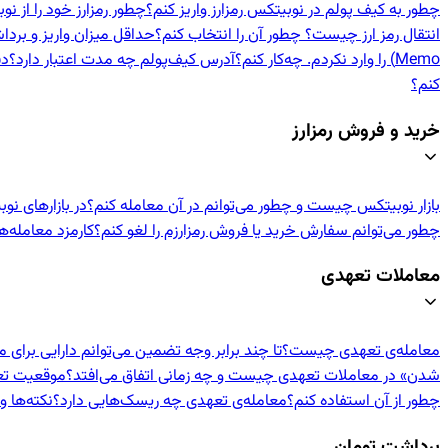
چطور به کیف پولم در نوبیتکس رمزارز واریز کنم؟
چطور رمزارز خود را از 
انتقال رمز ارز چیست؟ چطور آن را انتخاب کنم؟
حداقل میزان واریز و برد
Memo) را وارد نکردم. چه‌کار کنم؟
آدرس کیف‌پولم چه مدت اعتبار دارد؟
دف
کنم؟
خرید و فروش رمزارز
بازار نوبیتکس چیست و چطور می‌توانم در آن معامله کنم؟
در بازارهای نو
چطور می‌توانم سفارش خرید یا فروش رمزارزم را لغو کنم؟
کارمزد معامله‌
معاملات تعهدی
معامله‌ی تعهدی چیست؟
تا چند برابر وجه تضمین می‌توانم دارایی برای 
شدن» در معاملات تعهدی چیست و چه زمانی اتفاق می‌افتد؟
موقعیت تعهد
چطور از آن استفاده کنم؟
معامله‌ی تعهدی چه ریسک‌هایی دارد؟
نکته‌ها 
برداشت تومان