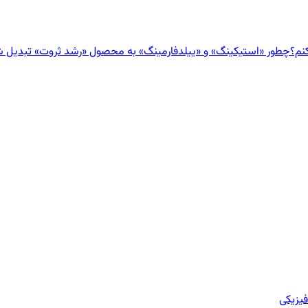
نم؟
چطور «استیکینگ» و «ییلدفارمینگ» به محصول «رشد ثروت» تبدیل 
یزیکی