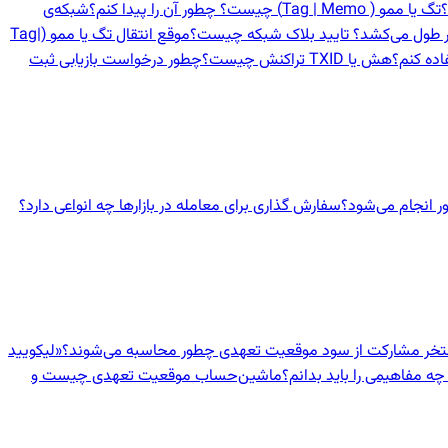
؟
تگ یا ممو ( Tag | Memo) چیست؟ چطور آن را پیدا کنم؟
شبکه‌ی
در طول می‌کشد؟ تایید بلاک شبکه چیست؟
موقع انتقال تگ یا ممو (Tag|
اده کنم؟
هش یا TXID تراکنش چیست؟
چطور درخواست بازیابی ثبت
 انجام می‌شود؟
سفارش گذاری برای معامله در بازارها چه انواعی دارد؟
ستخر مشارکت از سود موقعیت تعهدی چطور محاسبه می‌شوند؟
«لیکویید
چه مفاهیمی را باید بدانم؟
ماشین‌حساب موقعیت تعهدی چیست و