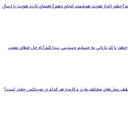
چطور احراز هویت هوشمند انجام دهم؟
راهنمای تایید هویت با ارسال
چطور با کد بازیابی به حسابم دسترسی پیدا کنم؟
راه حل خطای معتبر
ف روش‌های مختلف واریز و کارمزد هر کدام در نوبیتکس چقدر است؟