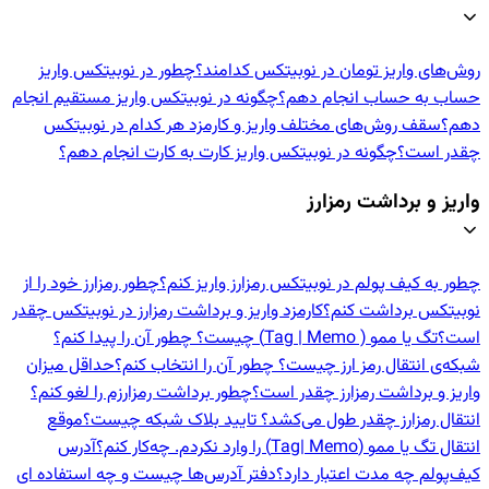
روش‌های واریز تومان در نوبیتکس کدامند؟
چطور در نوبیتکس واریز
حساب به حساب انجام دهم؟
چگونه در نوبیتکس واریز مستقیم انجام
دهم؟
سقف روش‌های مختلف واریز و کارمزد هر کدام در نوبیتکس
چقدر است؟
چگونه در نوبیتکس واریز کارت به کارت انجام دهم؟
واریز و برداشت رمزارز
چطور به کیف پولم در نوبیتکس رمزارز واریز کنم؟
چطور رمزارز خود را از
نوبیتکس برداشت کنم؟
کارمزد واریز و برداشت رمزارز در نوبیتکس چقدر
است؟
تگ یا ممو ( Tag | Memo) چیست؟ چطور آن را پیدا کنم؟
شبکه‌ی انتقال رمز ارز چیست؟ چطور آن را انتخاب کنم؟
حداقل میزان
واریز و برداشت رمزارز چقدر است؟
چطور برداشت رمزارزم را لغو کنم؟
انتقال رمزارز چقدر طول می‌کشد؟ تایید بلاک شبکه چیست؟
موقع
انتقال تگ یا ممو (Tag| Memo) را وارد نکردم. چه‌کار کنم؟
آدرس
کیف‌پولم چه مدت اعتبار دارد؟
دفتر آدرس‌ها چیست و چه استفاده ای