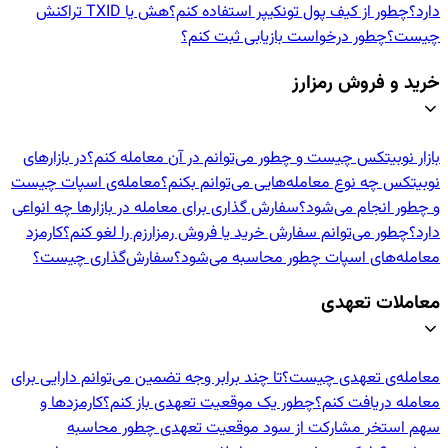
دارد؟
چطور از کیف پول تونکیپر استفاده کنم؟
هش یا TXID تراکنش
چیست؟
چطور درخواست بازیابی ثبت کنم؟
خرید و فروش رمزارز
بازار نوبیتکس چیست و چطور می‌توانم در آن معامله کنم؟
در بازارهای
نوبیتکس چه نوع معامله‌هایی می‌توانم بکنم؟
معامله‌ی اسپات چیست
و چطور انجام می‌شود؟
سفارش گذاری برای معامله در بازارها چه انواعی
دارد؟
چطور می‌توانم سفارش خرید یا فروش رمزارزم را لغو کنم؟
کارمزد
معامله‌های اسپات چطور محاسبه می‌شود؟
سفارش‌گذاری چیست؟
معاملات تعهدی
معامله‌ی تعهدی چیست؟
تا چند برابر وجه تضمین می‌توانم دارایی برای
معامله دریافت کنم؟
چطور یک موقعیت تعهدی باز کنم؟
کارمزدها و
سهم استخر مشارکت از سود موقعیت تعهدی چطور محاسبه