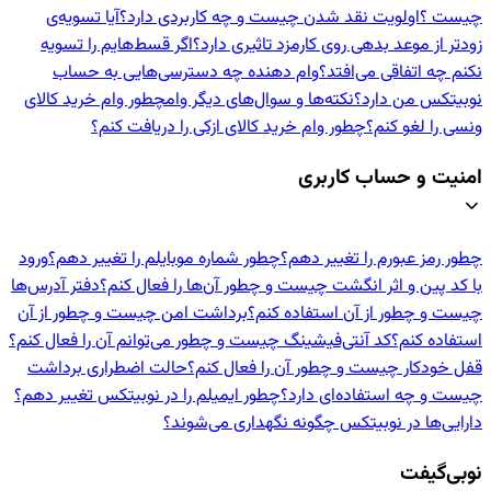
چیست ؟
اولویت نقد شدن چیست و چه کاربردی دارد؟
آیا تسویه‌ی
زودتر از موعد بدهی روی کارمزد تاثیری دارد؟
اگر قسط‌هایم را تسویه
نکنم چه اتفاقی می‌افتد؟
وام دهنده‌ چه دسترسی‌هایی به حساب
نوبیتکس من دارد؟
نکته‌ها و سوال‌های دیگر وام
چطور وام خرید کالای
ونسی را لغو کنم؟
چطور وام خرید کالای ازکی را دریافت کنم؟
امنیت و حساب کاربری
چطور رمز عبورم را تغییر دهم؟
چطور شماره موبایلم را تغییر دهم؟
ورود
با کد پین و اثر انگشت چیست و چطور آن‌ها را فعال کنم؟
دفتر آدرس‌ها
چیست و چطور از آن استفاده کنم؟
برداشت امن چیست و چطور از آن
استفاده کنم؟
کد آنتی‌فیشینگ چیست و چطور می‌توانم آن را فعال کنم؟
قفل خودکار چیست و چطور آن را فعال کنم؟
حالت اضطراری برداشت
چیست و چه استفاده‌ای دارد؟
چطور ایمیلم را در نوبیتکس تغییر دهم؟
دارایی‌ها در نوبیتکس چگونه نگهداری می‌شوند؟
نوبی‌گیفت