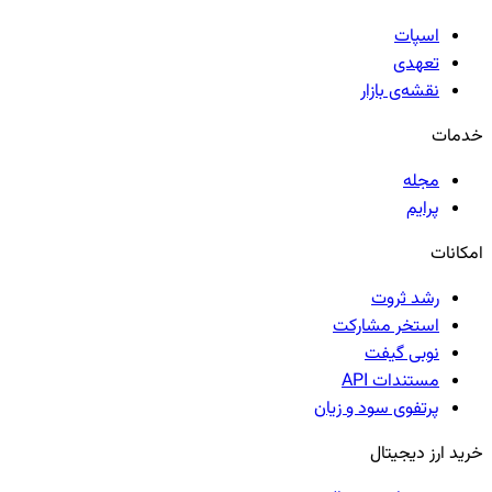
اسپات
تعهدی
نقشه‌ی بازار
خدمات
مجله
پرایم
امکانات
رشد ثروت
استخر مشارکت
نوبی گیفت
مستندات API
پرتفوی سود و زیان
خرید ارز دیجیتال