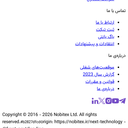
تماس با ما
ارتباط با ما
ثبت تیکت
باگ بانتی
انتقادات و پیشنهادات
درباره‌ی ما
موقعیت‌های شغلی
گزارش سال 2023
قوانین و مقررات
درباره‌ی ما
Copyright © 2016 -
2026
Nobitex Ltd. All rights
reserved.
origin:
https://nobitex.ir/
next-technology -
#
b2827dfcd