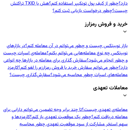
دارد؟
چطور از کیف پول تونکیپر استفاده کنم؟
هش یا TXID تراکنش
چیست؟
چطور درخواست بازیابی ثبت کنم؟
خرید و فروش رمزارز
بازار نوبیتکس چیست و چطور می‌توانم در آن معامله کنم؟
در بازارهای
نوبیتکس چه نوع معامله‌هایی می‌توانم بکنم؟
معامله‌ی اسپات چیست
و چطور انجام می‌شود؟
سفارش گذاری برای معامله در بازارها چه انواعی
دارد؟
چطور می‌توانم سفارش خرید یا فروش رمزارزم را لغو کنم؟
کارمزد
معامله‌های اسپات چطور محاسبه می‌شود؟
سفارش‌گذاری چیست؟
معاملات تعهدی
معامله‌ی تعهدی چیست؟
تا چند برابر وجه تضمین می‌توانم دارایی برای
معامله دریافت کنم؟
چطور یک موقعیت تعهدی باز کنم؟
کارمزدها و
سهم استخر مشارکت از سود موقعیت تعهدی چطور محاسبه