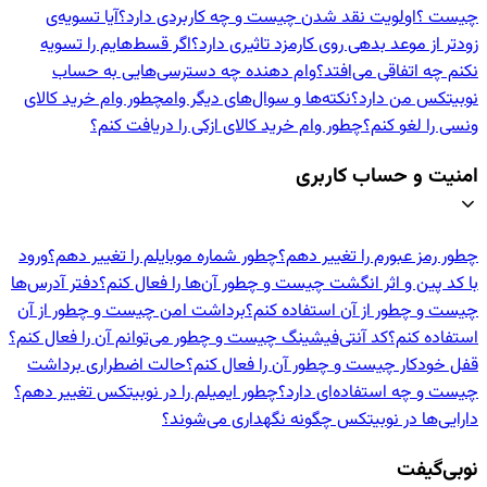
چیست ؟
اولویت نقد شدن چیست و چه کاربردی دارد؟
آیا تسویه‌ی
زودتر از موعد بدهی روی کارمزد تاثیری دارد؟
اگر قسط‌هایم را تسویه
نکنم چه اتفاقی می‌افتد؟
وام دهنده‌ چه دسترسی‌هایی به حساب
نوبیتکس من دارد؟
نکته‌ها و سوال‌های دیگر وام
چطور وام خرید کالای
ونسی را لغو کنم؟
چطور وام خرید کالای ازکی را دریافت کنم؟
امنیت و حساب کاربری
چطور رمز عبورم را تغییر دهم؟
چطور شماره موبایلم را تغییر دهم؟
ورود
با کد پین و اثر انگشت چیست و چطور آن‌ها را فعال کنم؟
دفتر آدرس‌ها
چیست و چطور از آن استفاده کنم؟
برداشت امن چیست و چطور از آن
استفاده کنم؟
کد آنتی‌فیشینگ چیست و چطور می‌توانم آن را فعال کنم؟
قفل خودکار چیست و چطور آن را فعال کنم؟
حالت اضطراری برداشت
چیست و چه استفاده‌ای دارد؟
چطور ایمیلم را در نوبیتکس تغییر دهم؟
دارایی‌ها در نوبیتکس چگونه نگهداری می‌شوند؟
نوبی‌گیفت