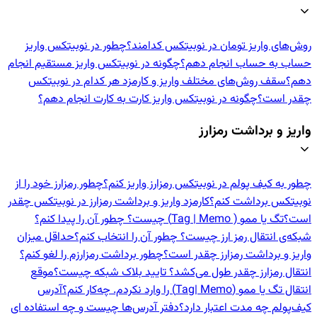
روش‌های واریز تومان در نوبیتکس کدامند؟
چطور در نوبیتکس واریز
حساب به حساب انجام دهم؟
چگونه در نوبیتکس واریز مستقیم انجام
دهم؟
سقف روش‌های مختلف واریز و کارمزد هر کدام در نوبیتکس
چقدر است؟
چگونه در نوبیتکس واریز کارت به کارت انجام دهم؟
واریز و برداشت رمزارز
چطور به کیف پولم در نوبیتکس رمزارز واریز کنم؟
چطور رمزارز خود را از
نوبیتکس برداشت کنم؟
کارمزد واریز و برداشت رمزارز در نوبیتکس چقدر
است؟
تگ یا ممو ( Tag | Memo) چیست؟ چطور آن را پیدا کنم؟
شبکه‌ی انتقال رمز ارز چیست؟ چطور آن را انتخاب کنم؟
حداقل میزان
واریز و برداشت رمزارز چقدر است؟
چطور برداشت رمزارزم را لغو کنم؟
انتقال رمزارز چقدر طول می‌کشد؟ تایید بلاک شبکه چیست؟
موقع
انتقال تگ یا ممو (Tag| Memo) را وارد نکردم. چه‌کار کنم؟
آدرس
کیف‌پولم چه مدت اعتبار دارد؟
دفتر آدرس‌ها چیست و چه استفاده ای