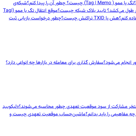
؟
تگ یا ممو ( Tag | Memo) چیست؟ چطور آن را پیدا کنم؟
شبکه‌ی
در طول می‌کشد؟ تایید بلاک شبکه چیست؟
موقع انتقال تگ یا ممو (Tag|
اده کنم؟
هش یا TXID تراکنش چیست؟
چطور درخواست بازیابی ثبت
 انجام می‌شود؟
سفارش گذاری برای معامله در بازارها چه انواعی دارد؟
ستخر مشارکت از سود موقعیت تعهدی چطور محاسبه می‌شوند؟
«لیکویید
چه مفاهیمی را باید بدانم؟
ماشین‌حساب موقعیت تعهدی چیست و