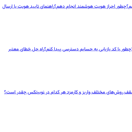
چطور احراز هویت هوشمند انجام دهم؟
راهنمای تایید هویت با ارسال
چطور با کد بازیابی به حسابم دسترسی پیدا کنم؟
راه حل خطای معتبر
ف روش‌های مختلف واریز و کارمزد هر کدام در نوبیتکس چقدر است؟