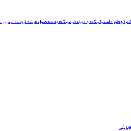
نم؟
چطور «استیکینگ» و «ییلدفارمینگ» به محصول «رشد ثروت» تبدیل 
یزیکی