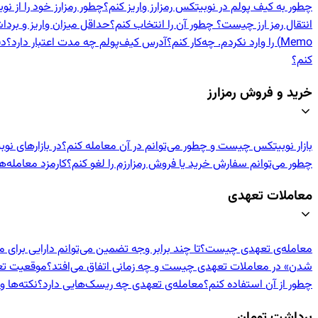
چطور به کیف پولم در نوبیتکس رمزارز واریز کنم؟
چطور رمزارز خود را از 
انتقال رمز ارز چیست؟ چطور آن را انتخاب کنم؟
حداقل میزان واریز و برد
Memo) را وارد نکردم. چه‌کار کنم؟
آدرس کیف‌پولم چه مدت اعتبار دارد؟
دف
کنم؟
خرید و فروش رمزارز
بازار نوبیتکس چیست و چطور می‌توانم در آن معامله کنم؟
در بازارهای نو
چطور می‌توانم سفارش خرید یا فروش رمزارزم را لغو کنم؟
کارمزد معامله‌
معاملات تعهدی
معامله‌ی تعهدی چیست؟
تا چند برابر وجه تضمین می‌توانم دارایی برای 
شدن» در معاملات تعهدی چیست و چه زمانی اتفاق می‌افتد؟
موقعیت تعهد
چطور از آن استفاده کنم؟
معامله‌ی تعهدی چه ریسک‌هایی دارد؟
نکته‌ها 
برداشت تومان