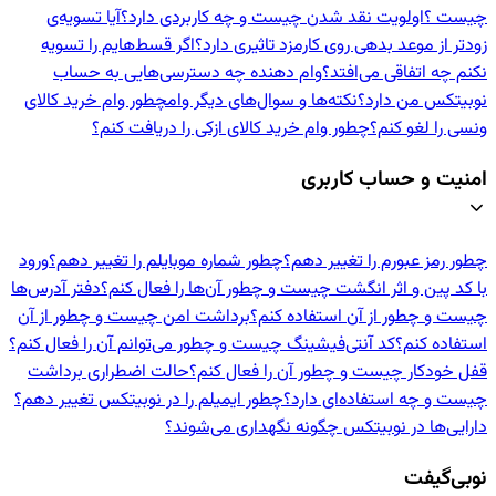
چیست ؟
اولویت نقد شدن چیست و چه کاربردی دارد؟
آیا تسویه‌ی
زودتر از موعد بدهی روی کارمزد تاثیری دارد؟
اگر قسط‌هایم را تسویه
نکنم چه اتفاقی می‌افتد؟
وام دهنده‌ چه دسترسی‌هایی به حساب
نوبیتکس من دارد؟
نکته‌ها و سوال‌های دیگر وام
چطور وام خرید کالای
ونسی را لغو کنم؟
چطور وام خرید کالای ازکی را دریافت کنم؟
امنیت و حساب کاربری
چطور رمز عبورم را تغییر دهم؟
چطور شماره موبایلم را تغییر دهم؟
ورود
با کد پین و اثر انگشت چیست و چطور آن‌ها را فعال کنم؟
دفتر آدرس‌ها
چیست و چطور از آن استفاده کنم؟
برداشت امن چیست و چطور از آن
استفاده کنم؟
کد آنتی‌فیشینگ چیست و چطور می‌توانم آن را فعال کنم؟
قفل خودکار چیست و چطور آن را فعال کنم؟
حالت اضطراری برداشت
چیست و چه استفاده‌ای دارد؟
چطور ایمیلم را در نوبیتکس تغییر دهم؟
دارایی‌ها در نوبیتکس چگونه نگهداری می‌شوند؟
نوبی‌گیفت