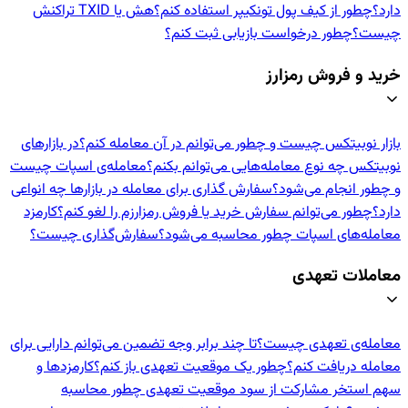
دارد؟
چطور از کیف پول تونکیپر استفاده کنم؟
هش یا TXID تراکنش
چیست؟
چطور درخواست بازیابی ثبت کنم؟
خرید و فروش رمزارز
بازار نوبیتکس چیست و چطور می‌توانم در آن معامله کنم؟
در بازارهای
نوبیتکس چه نوع معامله‌هایی می‌توانم بکنم؟
معامله‌ی اسپات چیست
و چطور انجام می‌شود؟
سفارش گذاری برای معامله در بازارها چه انواعی
دارد؟
چطور می‌توانم سفارش خرید یا فروش رمزارزم را لغو کنم؟
کارمزد
معامله‌های اسپات چطور محاسبه می‌شود؟
سفارش‌گذاری چیست؟
معاملات تعهدی
معامله‌ی تعهدی چیست؟
تا چند برابر وجه تضمین می‌توانم دارایی برای
معامله دریافت کنم؟
چطور یک موقعیت تعهدی باز کنم؟
کارمزدها و
سهم استخر مشارکت از سود موقعیت تعهدی چطور محاسبه