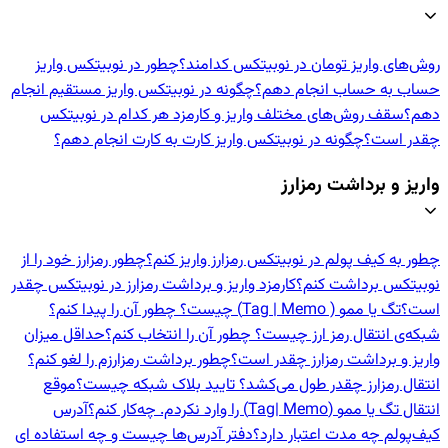
روش‌های واریز تومان در نوبیتکس کدامند؟
چطور در نوبیتکس واریز
حساب به حساب انجام دهم؟
چگونه در نوبیتکس واریز مستقیم انجام
دهم؟
سقف روش‌های مختلف واریز و کارمزد هر کدام در نوبیتکس
چقدر است؟
چگونه در نوبیتکس واریز کارت به کارت انجام دهم؟
واریز و برداشت رمزارز
چطور به کیف پولم در نوبیتکس رمزارز واریز کنم؟
چطور رمزارز خود را از
نوبیتکس برداشت کنم؟
کارمزد واریز و برداشت رمزارز در نوبیتکس چقدر
است؟
تگ یا ممو ( Tag | Memo) چیست؟ چطور آن را پیدا کنم؟
شبکه‌ی انتقال رمز ارز چیست؟ چطور آن را انتخاب کنم؟
حداقل میزان
واریز و برداشت رمزارز چقدر است؟
چطور برداشت رمزارزم را لغو کنم؟
انتقال رمزارز چقدر طول می‌کشد؟ تایید بلاک شبکه چیست؟
موقع
انتقال تگ یا ممو (Tag| Memo) را وارد نکردم. چه‌کار کنم؟
آدرس
کیف‌پولم چه مدت اعتبار دارد؟
دفتر آدرس‌ها چیست و چه استفاده ای